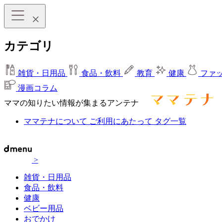
カテゴリ
雑貨・日用品
食品・飲料
教育
健康
ファ
漫画コラム
ママの知りたい情報が集まるアンテナ
ママテナについて
ご利用にあたって
タグ一覧
>
雑貨・日用品
食品・飲料
健康
ベビー用品
おでかけ