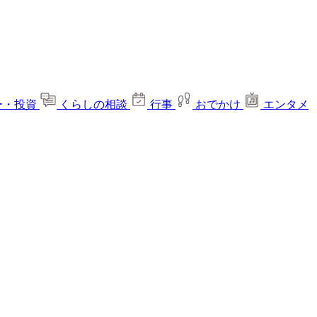
ー・投資
くらしの相談
行事
おでかけ
エンタメ