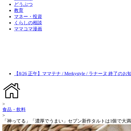
どうぶつ
教育
マネー・投資
くらしの相談
ママコマ漫画
【8/26 正午】ママテナ / Merkystyle / ラナーヌ 終了の
>
食品・飲料
>
「神ってる」「濃厚でうまい」セブン新作タルトは1個で大