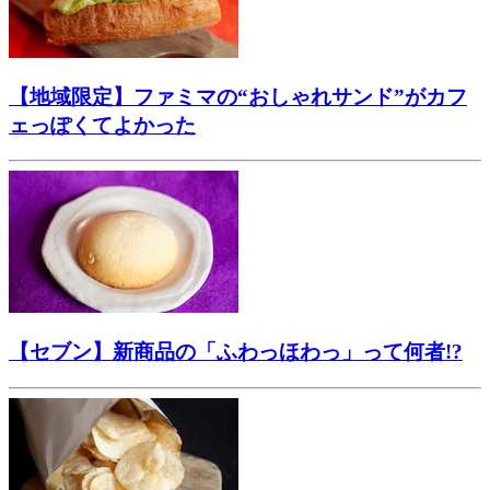
【地域限定】ファミマの“おしゃれサンド”がカフ
ェっぽくてよかった
【セブン】新商品の「ふわっほわっ」って何者!?