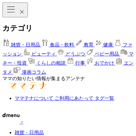
カテゴリ
雑貨・日用品
食品・飲料
教育
健康
ファ
ッション
ビューティ
どうぶつ
ベビー用品
マ
ネー・投資
くらしの相談
行事
おでかけ
エン
タメ
漫画コラム
ママの知りたい情報が集まるアンテナ
ママテナについて
ご利用にあたって
タグ一覧
>
雑貨・日用品