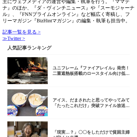
主にウェブメディアの運営や編集・執筆を行う。『ママテ
ナ』のほか、『ダ・ヴィンチニュース』や『スーモジャーナ
ル』、『FNNプライムオンライン』など幅広く寄稿し、フ
リーマガジン『BizHintマガジン』の編集・執筆も担当中。
記事一覧を見る >
≫Twitter >
人気記事ランキング
ユニフレーム『ファイアレイル』発売！
二重遮熱板搭載のロースタイル向け低型
焚き火台
アイス、だまされたと思ってやってみて
「たったこれだけ」突破ファイル放送で
大注目！...
「現実…？」〇〇をしただけで貧困主婦