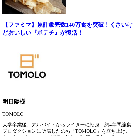
【ファミマ】累計販売数140万食を突破！くさいけ
どおいしい『ポテチ』が復活！
明日陽樹
TOMOLO
大学卒業後、アルバイトからライターに転身。約4年間編集
プロダクションに所属したのち「TOMOLO」を立ち上げ、