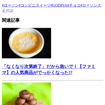
#
ローソン
#
コンビニスイーツ
#
GODIVA
#
チョコ
#
ローソンス
イーツ
関連記事
「なくなり次第終了」だから急いで！【ファミ
マ】の人気商品がでっかくなった!?