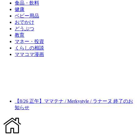
食品・飲料
健康
ベビー用品
おでかけ
どうぶつ
教育
マネー・投資
くらしの相談
ママコマ漫画
【8/26 正午】ママテナ / Merkystyle / ラナーヌ 終了のお
知らせ