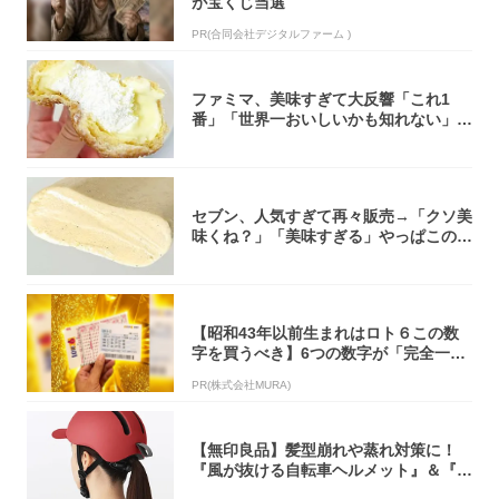
が宝くじ当選
PR(合同会社デジタルファーム )
ファミマ、美味すぎて大反響「これ1
番」「世界一おいしいかも知れない」
「飲めそう」
セブン、人気すぎて再々販売→「クソ美
味くね？」「美味すぎる」やっぱこのク
オリティ...
【昭和43年以前生まれはロト６この数
字を買うべき】6つの数字が「完全一
致」する方...
PR(株式会社MURA)
【無印良品】髪型崩れや蒸れ対策に！
『風が抜ける自転車ヘルメット』＆『2
0型自転車...