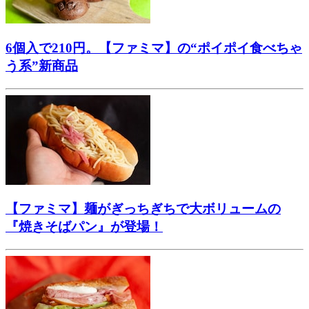
6個入で210円。【ファミマ】の“ポイポイ食べちゃ
う系”新商品
【ファミマ】麺がぎっちぎちで大ボリュームの
『焼きそばパン』が登場！