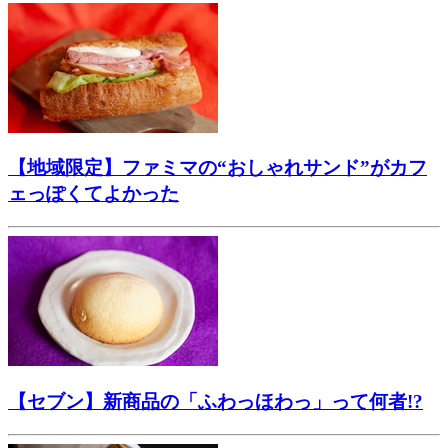
【地域限定】ファミマの“おしゃれサンド”がカフ
ェっぽくてよかった
【セブン】新商品の「ふわっほわっ」って何者!?