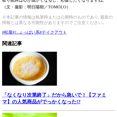
取り組みは心が温かくなるし、応援したくなりますね。
（文・撮影：明日陽樹／TOMOLO）
※本記事の情報は執筆時または公開時のものであり､最新の
情報とは異なる可能性がありますのでご注意ください｡
#
松屋
#
しょっぱい系
#
テイクアウト
関連記事
「なくなり次第終了」だから急いで！【ファミ
マ】の人気商品がでっかくなった!?