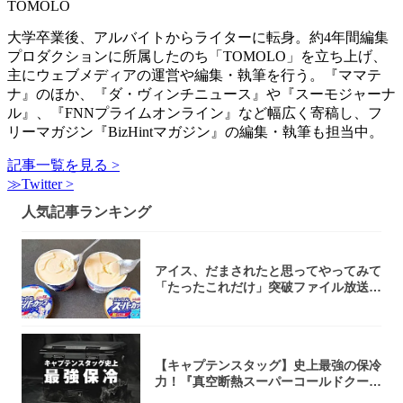
TOMOLO
大学卒業後、アルバイトからライターに転身。約4年間編集
プロダクションに所属したのち「TOMOLO」を立ち上げ、
主にウェブメディアの運営や編集・執筆を行う。『ママテ
ナ』のほか、『ダ・ヴィンチニュース』や『スーモジャーナ
ル』、『FNNプライムオンライン』など幅広く寄稿し、フ
リーマガジン『BizHintマガジン』の編集・執筆も担当中。
記事一覧を見る >
≫Twitter >
人気記事ランキング
アイス、だまされたと思ってやってみて
「たったこれだけ」突破ファイル放送で
大注目！...
【キャプテンスタッグ】史上最強の保冷
力！『真空断熱スーパーコールドクーラ
ーボック...