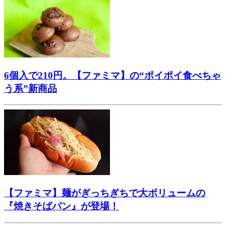
6個入で210円。【ファミマ】の“ポイポイ食べちゃ
う系”新商品
【ファミマ】麺がぎっちぎちで大ボリュームの
『焼きそばパン』が登場！