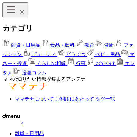
カテゴリ
雑貨・日用品
食品・飲料
教育
健康
ファ
ッション
ビューティ
どうぶつ
ベビー用品
マ
ネー・投資
くらしの相談
行事
おでかけ
エン
タメ
漫画コラム
ママの知りたい情報が集まるアンテナ
ママテナについて
ご利用にあたって
タグ一覧
>
雑貨・日用品