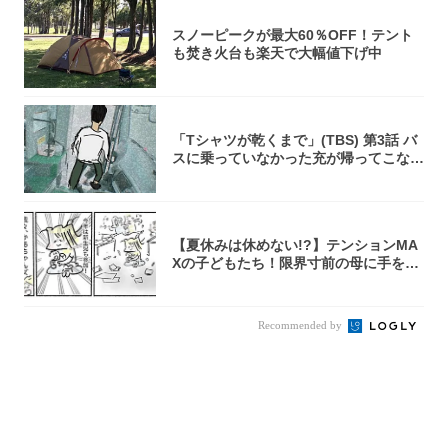
スノーピークが最大60％OFF！テント
も焚き火台も楽天で大幅値下げ中
「Tシャツが乾くまで」(TBS) 第3話 バ
スに乗っていなかった充が帰ってこな
い...
【夏休みは休めない!?】テンションMA
Xの子どもたち！限界寸前の母に手を差
し伸べ...
Recommended by