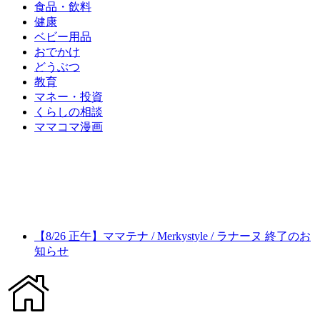
食品・飲料
健康
ベビー用品
おでかけ
どうぶつ
教育
マネー・投資
くらしの相談
ママコマ漫画
【8/26 正午】ママテナ / Merkystyle / ラナーヌ 終了のお
知らせ