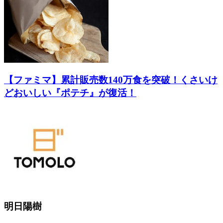
【ファミマ】累計販売数140万食を突破！くさいけ
どおいしい『ポテチ』が復活！
明日陽樹