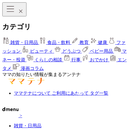
カテゴリ
雑貨・日用品
食品・飲料
教育
健康
ファ
ッション
ビューティ
どうぶつ
ベビー用品
マ
ネー・投資
くらしの相談
行事
おでかけ
エン
タメ
漫画コラム
ママの知りたい情報が集まるアンテナ
ママテナについて
ご利用にあたって
タグ一覧
>
雑貨・日用品