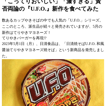
「こってりおいしい」「濃すぎる」賛
否両論の『U.F.O.』新作を食べてみた
数あるカップやきそばの中でも人気の「U.F.O.」シリーズ。
ここのところ、派生品が続々と発売されていますが、5月の
新作はてりやきマヨネーズ！
てりやきバーガーを再現!?
2023年5月1日（月）、日清食品は、「日清焼そばU.F.O. 和風
醤油てりやきマヨネーズ焼そば」という新商品を発売しまし
た。