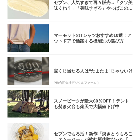
セブン、人気すぎて再々販売→「クソ美
味くね？」「美味すぎる」やっぱこのク
オリティ...
マーモットのTシャツおすすめ10選！ア
ウトドアで活躍する機能別の選び方
宝くじ当たる人は“たまたま”じゃない?!
PR(合同会社デジタルファーム )
スノーピークが最大60％OFF！テント
も焚き火台も楽天で大幅値下げ中
セブンでもろ活！新作「焼きとうもろこ
しスムージー」が飲む新体験だった【東