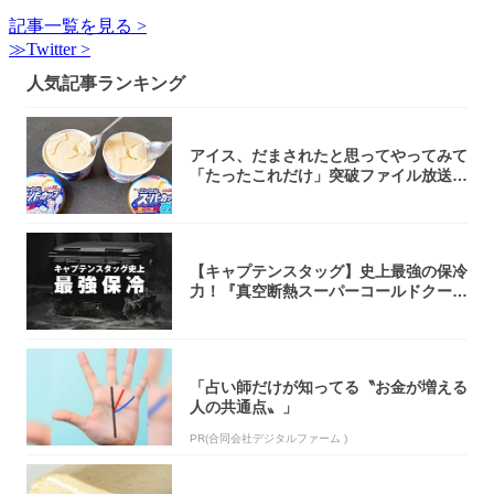
記事一覧を見る >
≫Twitter >
人気記事ランキング
アイス、だまされたと思ってやってみて
「たったこれだけ」突破ファイル放送で
大注目！...
【キャプテンスタッグ】史上最強の保冷
力！『真空断熱スーパーコールドクーラ
ーボック...
「占い師だけが知ってる〝お金が増える
人の共通点〟」
PR(合同会社デジタルファーム )