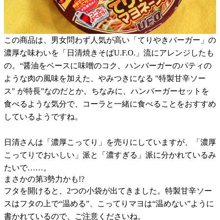
この商品は、男女問わず人気が高い「てりやきバーガー」の
濃厚な味わいを「日清焼きそばU.F.O.」流にアレンジしたも
の。“醤油をベースに味噌のコク、ハンバーガーのパティの
ような肉の風味を加えた、やみつきになる "特製甘辛ソー
ス" が特長”なのだとか。ちなみに、ハンバーガーセットを
食べるような気分で、コーラと一緒に食べることをおすすめ
しているようですね。
日清さんは「濃厚こってり」を売りにしていますが、「濃厚
こってりでおいしい」派と「濃すぎる」派に分かれているみ
たいで……。
まさかの第3勢力かも!?
フタを開けると、2つの小袋が出てきました。特製甘辛ソー
スはフタの上で“温める”、こってりマヨは“温めない”ように
書かれているので、ご注意くださいね。