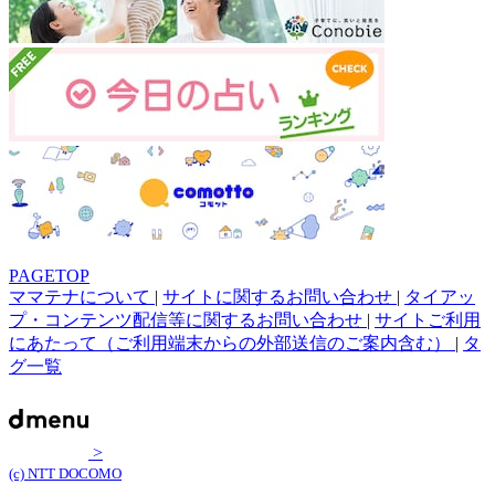
PAGETOP
ママテナについて
|
サイトに関するお問い合わせ
|
タイアッ
プ・コンテンツ配信等に関するお問い合わせ
|
サイトご利用
にあたって（ご利用端末からの外部送信のご案内含む）
|
タ
グ一覧
>
(c) NTT DOCOMO