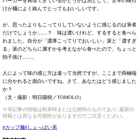
バーガーを再現できているかどうかは別として、甘辛の味付
けが麺によく絡んでとってもおいしいです。
が、思ったよりもこってりしていないように感じるのは筆者
だけでしょうか……？ 味は濃いけれど、するすると食べら
れました。自分が「濃厚こってりでおいしい」派と「濃すぎ
る」派のどちらに属すかを考えながら食べたので、ちょっと
拍子抜け……。
人によって味の感じ方は違って当然ですが、ここまで両極端
に分かれると面白いですね。さて、あなたはどう感じました
か？
（文・撮影：明日陽樹／TOMOLO）
※本記事の情報は執筆時または公開時のものであり､最新の
情報とは異なる可能性がありますのでご注意ください｡
#
カップ麺
#
しょっぱい系