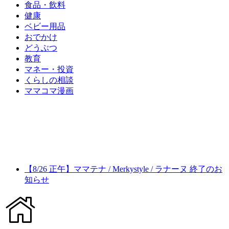
食品・飲料
健康
ベビー用品
おでかけ
どうぶつ
教育
マネー・投資
くらしの相談
ママコマ漫画
【8/26 正午】ママテナ / Merkystyle / ラナーヌ 終了のお
知らせ