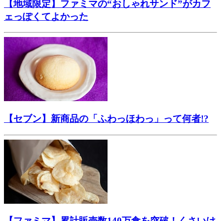
【地域限定】ファミマの“おしゃれサンド”がカフ
ェっぽくてよかった
【セブン】新商品の「ふわっほわっ」って何者!?
【ファミマ】累計販売数140万食を突破！くさいけ