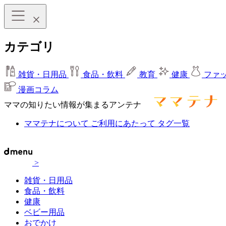
カテゴリ
雑貨・日用品
食品・飲料
教育
健康
ファ
漫画コラム
ママの知りたい情報が集まるアンテナ
ママテナについて
ご利用にあたって
タグ一覧
>
雑貨・日用品
食品・飲料
健康
ベビー用品
おでかけ