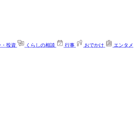
ー・投資
くらしの相談
行事
おでかけ
エンタメ