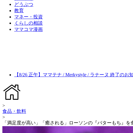
どうぶつ
教育
マネー・投資
くらしの相談
ママコマ漫画
【8/26 正午】ママテナ / Merkystyle / ラナーヌ 終了の
>
食品・飲料
>
「満足度が高い」「癒される」ローソンの『バターもち』を