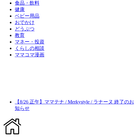
食品・飲料
健康
ベビー用品
おでかけ
どうぶつ
教育
マネー・投資
くらしの相談
ママコマ漫画
【8/26 正午】ママテナ / Merkystyle / ラナーヌ 終了のお
知らせ