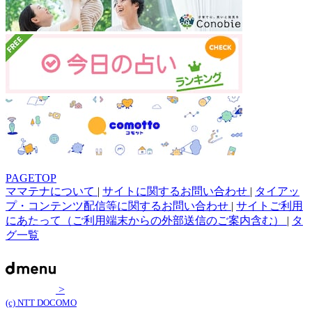
PAGETOP
ママテナについて
|
サイトに関するお問い合わせ
|
タイアッ
プ・コンテンツ配信等に関するお問い合わせ
|
サイトご利用
にあたって（ご利用端末からの外部送信のご案内含む）
|
タ
グ一覧
>
(c) NTT DOCOMO