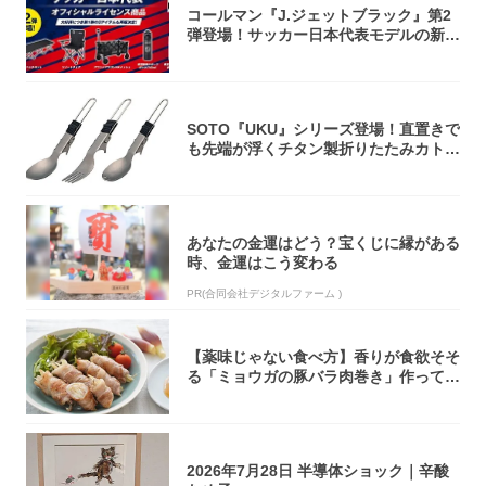
コールマン『J.ジェットブラック』第2
弾登場！サッカー日本代表モデルの新作
5アイ...
SOTO『UKU』シリーズ登場！直置きで
も先端が浮くチタン製折りたたみカトラ
リー
あなたの金運はどう？宝くじに縁がある
時、金運はこう変わる
PR(合同会社デジタルファーム )
【薬味じゃない食べ方】香りが食欲そそ
る「ミョウガの豚バラ肉巻き」作ってみ
た！辛み...
2026年7月28日 半導体ショック｜辛酸