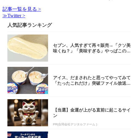
記事一覧を見る >
≫Twitter >
人気記事ランキング
セブン、人気すぎて再々販売→「クソ美
味くね？」「美味すぎる」やっぱこのク
オリティ...
アイス、だまされたと思ってやってみて
「たったこれだけ」突破ファイル放送で
大注目！...
【当選】金運が上がる直前に起こるサイ
ン
PR(合同会社デジタルファーム )