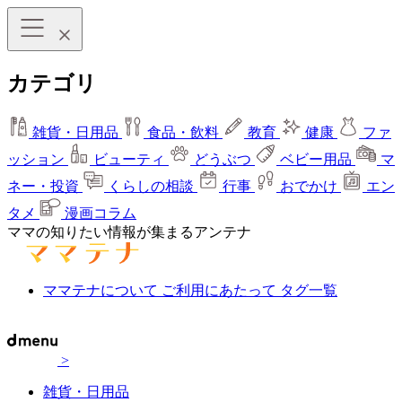
カテゴリ
雑貨・日用品
食品・飲料
教育
健康
ファ
ッション
ビューティ
どうぶつ
ベビー用品
マ
ネー・投資
くらしの相談
行事
おでかけ
エン
タメ
漫画コラム
ママの知りたい情報が集まるアンテナ
ママテナについて
ご利用にあたって
タグ一覧
>
雑貨・日用品