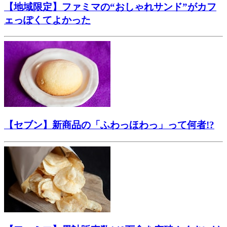
【地域限定】ファミマの“おしゃれサンド”がカフ
ェっぽくてよかった
【セブン】新商品の「ふわっほわっ」って何者!?