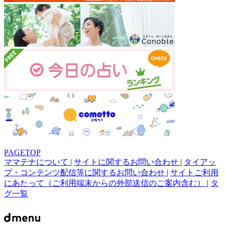
PAGETOP
ママテナについて
|
サイトに関するお問い合わせ
|
タイアッ
プ・コンテンツ配信等に関するお問い合わせ
|
サイトご利用
にあたって（ご利用端末からの外部送信のご案内含む）
|
タ
グ一覧