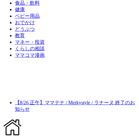
食品・飲料
健康
ベビー用品
おでかけ
どうぶつ
教育
マネー・投資
くらしの相談
ママコマ漫画
【8/26 正午】ママテナ / Merkystyle / ラナーヌ 終了のお
知らせ