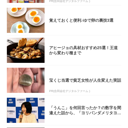
PR(合同会社デジタルファーム )
覚えておくと便利♪ゆで卵の裏技3選
アヒージョの具材おすすめ25選！王道
から変わり種まで
宝くじ当選で貧乏女性が人生変えた実話
PR(合同会社デジタルファーム )
「うんこ」を何回言ったか？の数字を間
違えた話から、「ヨリパンダメリタヨコ
エビ」の...