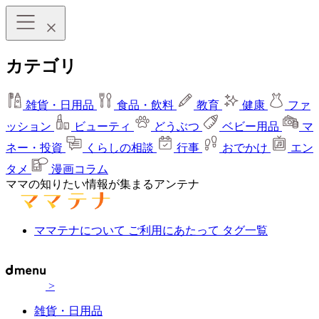
カテゴリ
雑貨・日用品
食品・飲料
教育
健康
ファ
ッション
ビューティ
どうぶつ
ベビー用品
マ
ネー・投資
くらしの相談
行事
おでかけ
エン
タメ
漫画コラム
ママの知りたい情報が集まるアンテナ
ママテナについて
ご利用にあたって
タグ一覧
>
雑貨・日用品