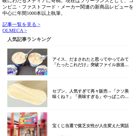
岐にわたるメディアに寄稿。現在はフリーランスとして、コ
ンビニ・ファストフード・メーカー関連の新商品レビューを
中心に年間1000本以上執筆。
記事一覧を見る >
OLMECA >
人気記事ランキング
アイス、だまされたと思ってやってみて
「たったこれだけ」突破ファイル放送で
大注目！...
セブン、人気すぎて再々販売→「クソ美
味くね？」「美味すぎる」やっぱこのク
オリティ...
宝くじ当選で貧乏女性が人生変えた実話