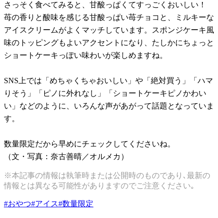
さっそく食べてみると、甘酸っぱくてすっごくおいしい！
苺の香りと酸味を感じる甘酸っぱい苺チョコと、ミルキーな
アイスクリームがよくマッチしています。スポンジケーキ風
味のトッピングもよいアクセントになり、たしかにちょっと
ショートケーキっぽい味わいが楽しめますね。
SNS上では「めちゃくちゃおいしい」や「絶対買う」「ハマ
りそう」「ピノに外れなし」「ショートケーキピノかわい
い」などのように、いろんな声があがって話題となっていま
す。
数量限定だから早めにチェックしてくださいね。
（文・写真：奈古善晴／オルメカ）
※本記事の情報は執筆時または公開時のものであり､最新の
情報とは異なる可能性がありますのでご注意ください｡
#
おやつ
#
アイス
#
数量限定