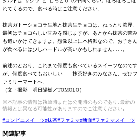
タルトは“サクッ”と“しっとり”の中間くらい。ぼろぼろこぼ
れてくるので、食べる時はご注意ください。
抹茶ガトーショコラ生地と抹茶生チョコは、ねっとり濃厚。
最初はチョコらしい甘みを感じますが、あとから抹茶の苦み
も追いかけてきますよ。想像以上に本格派なので、お子さん
が食べるには少しハードルが高いかもしれません……。
前述のとおり、これまで何度も食べているスイーツなのです
が、何度食べてもおいしい！ 抹茶好きのみなさん、ぜひフ
ァミリーマートへ。
（文・撮影：明日陽樹／TOMOLO）
※本記事の情報は執筆時または公開時のものであり､最新の
情報とは異なる可能性がありますのでご注意ください｡
#
コンビニスイーツ
#
抹茶
#
ファミマ
#
断面
#
ファミマスイーツ
関連記事