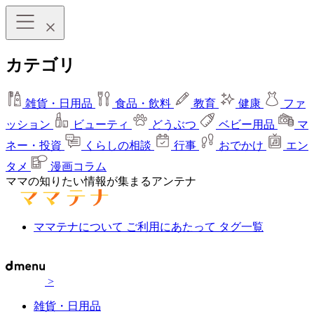
カテゴリ
雑貨・日用品
食品・飲料
教育
健康
ファ
ッション
ビューティ
どうぶつ
ベビー用品
マ
ネー・投資
くらしの相談
行事
おでかけ
エン
タメ
漫画コラム
ママの知りたい情報が集まるアンテナ
ママテナについて
ご利用にあたって
タグ一覧
>
雑貨・日用品