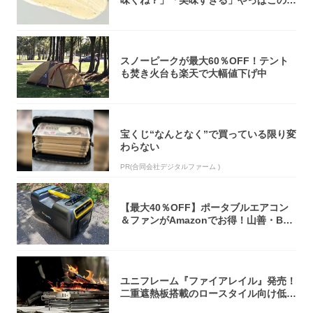
オリティ...
スノーピークが最大60％OFF！テント
も焚き火台も楽天で大幅値下げ中
宝くじ“なんとなく”で買っている限り変
わらない
PR(合同会社デジタルファーム )
【最大40％OFF】ポータブルエアコン
＆ファンがAmazonでお得！山善・Bo
u...
ユニフレーム『ファイアレイル』発売！
二重遮熱板搭載のロースタイル向け低型
焚き火台