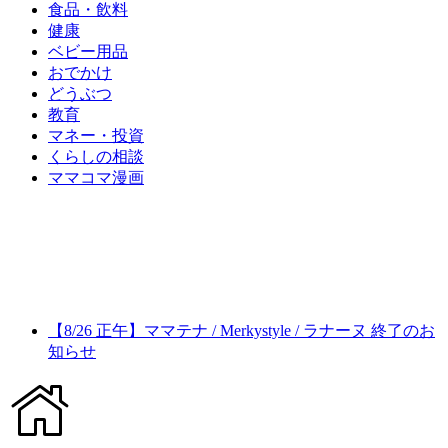
食品・飲料
健康
ベビー用品
おでかけ
どうぶつ
教育
マネー・投資
くらしの相談
ママコマ漫画
【8/26 正午】ママテナ / Merkystyle / ラナーヌ 終了のお
知らせ