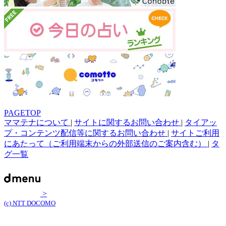
PAGETOP
ママテナについて
|
サイトに関するお問い合わせ
|
タイアッ
プ・コンテンツ配信等に関するお問い合わせ
|
サイトご利用
にあたって（ご利用端末からの外部送信のご案内含む）
|
タ
グ一覧
>
(c) NTT DOCOMO