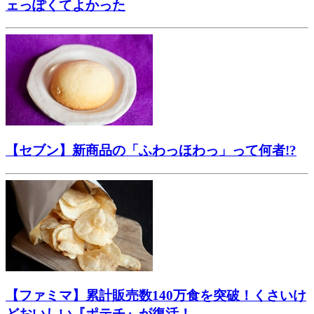
ェっぽくてよかった
【セブン】新商品の「ふわっほわっ」って何者!?
【ファミマ】累計販売数140万食を突破！くさいけ
どおいしい『ポテチ』が復活！