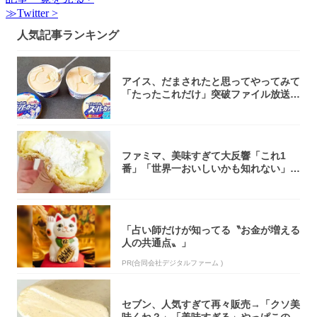
≫Twitter >
人気記事ランキング
アイス、だまされたと思ってやってみて
「たったこれだけ」突破ファイル放送で
大注目！...
ファミマ、美味すぎて大反響「これ1
番」「世界一おいしいかも知れない」
「飲めそう」
「占い師だけが知ってる〝お金が増える
人の共通点〟」
PR(合同会社デジタルファーム )
セブン、人気すぎて再々販売→「クソ美
味くね？」「美味すぎる」やっぱこのク