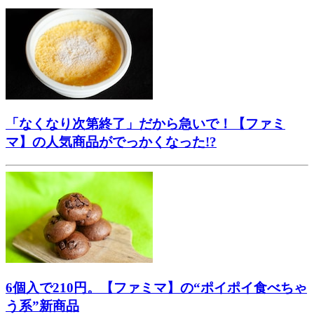
「なくなり次第終了」だから急いで！【ファミ
マ】の人気商品がでっかくなった!?
6個入で210円。【ファミマ】の“ポイポイ食べちゃ
う系”新商品