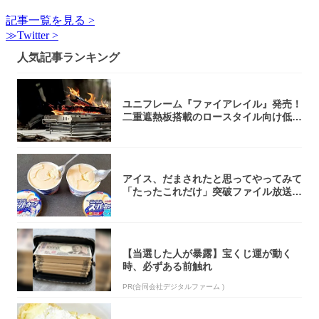
記事一覧を見る >
≫Twitter >
人気記事ランキング
ユニフレーム『ファイアレイル』発売！
二重遮熱板搭載のロースタイル向け低型
焚き火台
アイス、だまされたと思ってやってみて
「たったこれだけ」突破ファイル放送で
大注目！...
【当選した人が暴露】宝くじ運が動く
時、必ずある前触れ
PR(合同会社デジタルファーム )