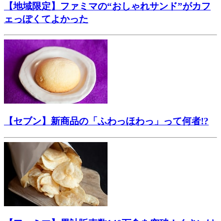
【地域限定】ファミマの“おしゃれサンド”がカフ
ェっぽくてよかった
【セブン】新商品の「ふわっほわっ」って何者!?