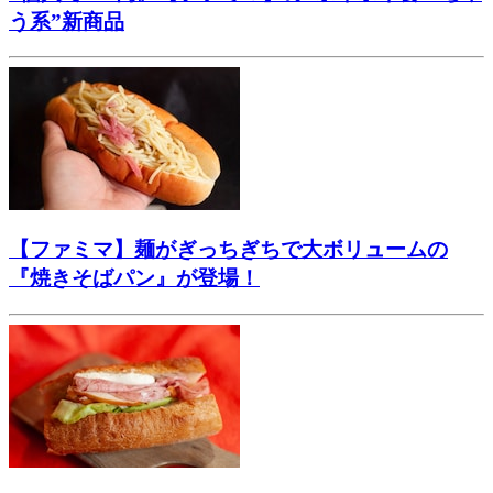
う系”新商品
【ファミマ】麺がぎっちぎちで大ボリュームの
『焼きそばパン』が登場！