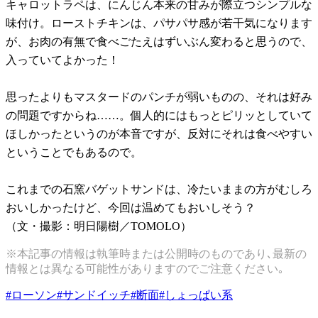
キャロットラペは、にんじん本来の甘みが際立つシンプルな
味付け。ローストチキンは、パサパサ感が若干気になります
が、お肉の有無で食べごたえはずいぶん変わると思うので、
入っていてよかった！
思ったよりもマスタードのパンチが弱いものの、それは好み
の問題ですからね……。個人的にはもっとピリッとしていて
ほしかったというのが本音ですが、反対にそれは食べやすい
ということでもあるので。
これまでの石窯バゲットサンドは、冷たいままの方がむしろ
おいしかったけど、今回は温めてもおいしそう？
（文・撮影：明日陽樹／TOMOLO）
※本記事の情報は執筆時または公開時のものであり､最新の
情報とは異なる可能性がありますのでご注意ください｡
#
ローソン
#
サンドイッチ
#
断面
#
しょっぱい系