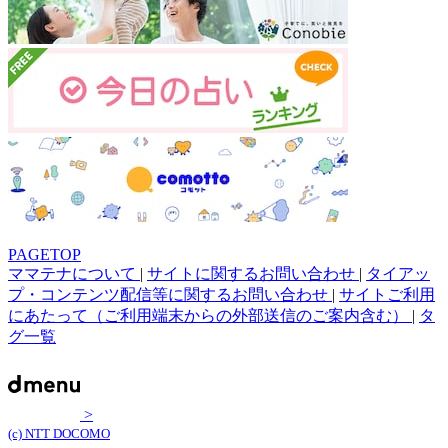
PAGETOP
ママテナについて
|
サイトに関するお問い合わせ
|
タイアッ
プ・コンテンツ配信等に関するお問い合わせ
|
サイトご利用
にあたって（ご利用端末からの外部送信のご案内含む）
|
タ
グ一覧
>
(c) NTT DOCOMO