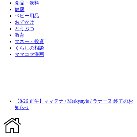
食品・飲料
健康
ベビー用品
おでかけ
どうぶつ
教育
マネー・投資
くらしの相談
ママコマ漫画
【8/26 正午】ママテナ / Merkystyle / ラナーヌ 終了のお
知らせ