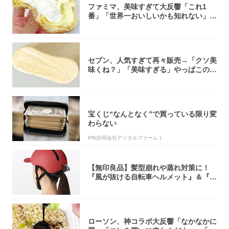
ファミマ、美味すぎて大反響「これ1
番」「世界一おいしいかも知れない」
「飲めそう」
セブン、人気すぎて再々販売→「クソ美
味くね？」「美味すぎる」やっぱこのク
オリティ...
宝くじ“なんとなく”で買っている限り変
わらない
PR(合同会社デジタルファーム )
【無印良品】髪型崩れや蒸れ対策に！
『風が抜ける自転車ヘルメット』＆『2
0型自転車...
ローソン、神コラボ大反響「なかなかに