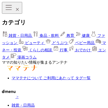
カテゴリ
雑貨・日用品
食品・飲料
教育
健康
ファ
ッション
ビューティ
どうぶつ
ベビー用品
マ
ネー・投資
くらしの相談
行事
おでかけ
エン
タメ
漫画コラム
ママの知りたい情報が集まるアンテナ
ママテナについて
ご利用にあたって
タグ一覧
>
雑貨・日用品