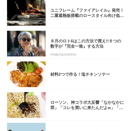
ユニフレーム『ファイアレイル』発売！
二重遮熱板搭載のロースタイル向け低型
焚き火台
８月のロト6はこの方法で買え!!６つの
数字が『完全一致』する方法
PR(株式会社MURA)
材料2つで作る！塩チキンソテー
ローソン、神コラボ大反響「なかなかに
罪」「コレを買いに来たんだよw」「３
件まわっ...