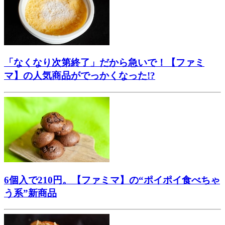
「なくなり次第終了」だから急いで！【ファミ
マ】の人気商品がでっかくなった!?
6個入で210円。【ファミマ】の“ポイポイ食べちゃ
う系”新商品