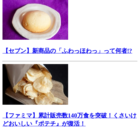
【セブン】新商品の「ふわっほわっ」って何者!?
【ファミマ】累計販売数140万食を突破！くさいけ
どおいしい『ポテチ』が復活！