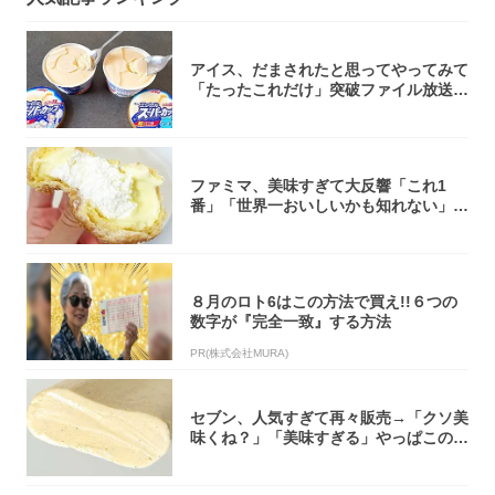
アイス、だまされたと思ってやってみて
「たったこれだけ」突破ファイル放送で
大注目！...
ファミマ、美味すぎて大反響「これ1
番」「世界一おいしいかも知れない」
「飲めそう」
８月のロト6はこの方法で買え!!６つの
数字が『完全一致』する方法
PR(株式会社MURA)
セブン、人気すぎて再々販売→「クソ美
味くね？」「美味すぎる」やっぱこのク
オリティ...