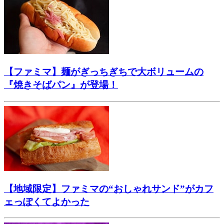
【ファミマ】麺がぎっちぎちで大ボリュームの
『焼きそばパン』が登場！
【地域限定】ファミマの“おしゃれサンド”がカフ
ェっぽくてよかった