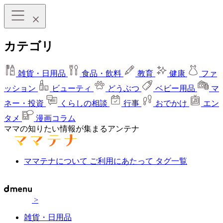
カテゴリ
雑貨・日用品
食品・飲料
教育
健康
ファ
ッション
ビューティ
どうぶつ
ベビー用品
マ
ネー・投資
くらしの相談
行事
おでかけ
エン
タメ
漫画コラム
ママの知りたい情報が集まるアンテナ
ママテナについて
ご利用にあたって
タグ一覧
>
雑貨・日用品