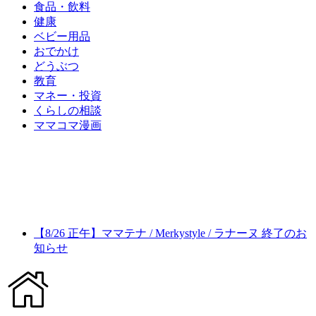
食品・飲料
健康
ベビー用品
おでかけ
どうぶつ
教育
マネー・投資
くらしの相談
ママコマ漫画
【8/26 正午】ママテナ / Merkystyle / ラナーヌ 終了のお
知らせ