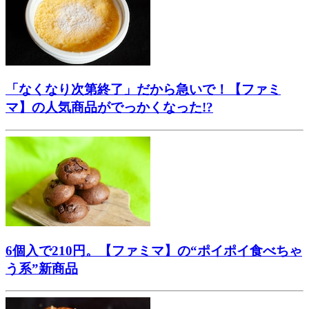
「なくなり次第終了」だから急いで！【ファミ
マ】の人気商品がでっかくなった!?
6個入で210円。【ファミマ】の“ポイポイ食べちゃ
う系”新商品