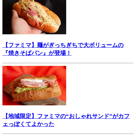
【ファミマ】麺がぎっちぎちで大ボリュームの
『焼きそばパン』が登場！
【地域限定】ファミマの“おしゃれサンド”がカフ
ェっぽくてよかった