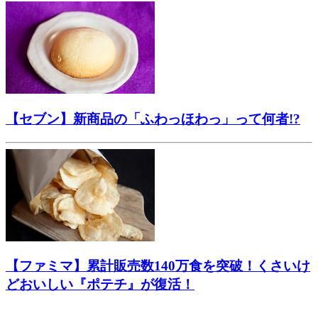
【セブン】新商品の「ふわっほわっ」って何者!?
【ファミマ】累計販売数140万食を突破！くさいけ
どおいしい『ポテチ』が復活！