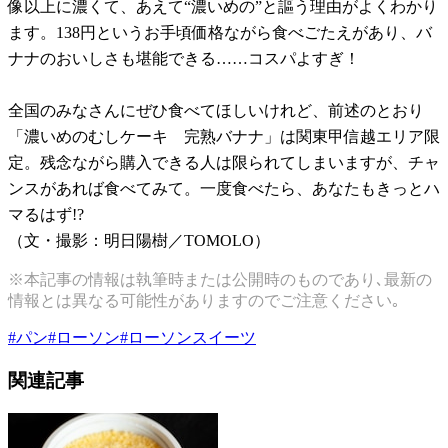
像以上に濃くて、あえて“濃いめの”と謳う理由がよくわかり
ます。138円というお手頃価格ながら食べごたえがあり、バ
ナナのおいしさも堪能できる……コスパよすぎ！
全国のみなさんにぜひ食べてほしいけれど、前述のとおり
「濃いめのむしケーキ 完熟バナナ」は関東甲信越エリア限
定。残念ながら購入できる人は限られてしまいますが、チャ
ンスがあれば食べてみて。一度食べたら、あなたもきっとハ
マるはず!?
（文・撮影：明日陽樹／TOMOLO）
※本記事の情報は執筆時または公開時のものであり､最新の
情報とは異なる可能性がありますのでご注意ください｡
#
パン
#
ローソン
#
ローソンスイーツ
関連記事