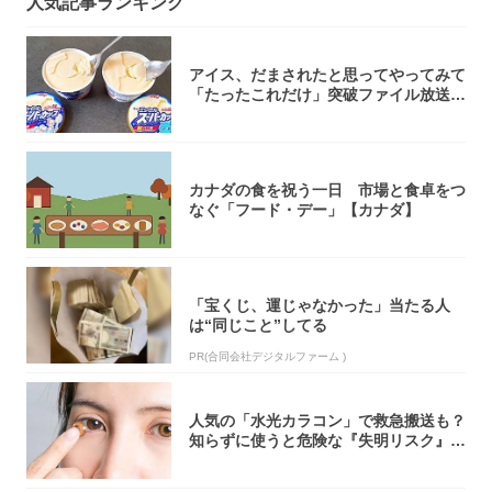
人気記事ランキング
アイス、だまされたと思ってやってみて
「たったこれだけ」突破ファイル放送で
大注目！...
カナダの食を祝う一日 市場と食卓をつ
なぐ「フード・デー」【カナダ】
「宝くじ、運じゃなかった」当たる人
は“同じこと”してる
PR(合同会社デジタルファーム )
人気の「水光カラコン」で救急搬送も？
知らずに使うと危険な『失明リスク』と
医師が教...