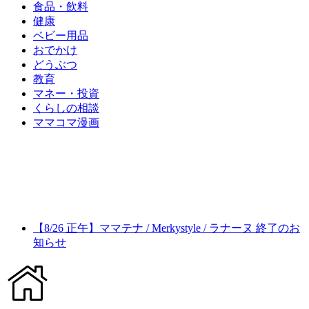
食品・飲料
健康
ベビー用品
おでかけ
どうぶつ
教育
マネー・投資
くらしの相談
ママコマ漫画
【8/26 正午】ママテナ / Merkystyle / ラナーヌ 終了のお
知らせ