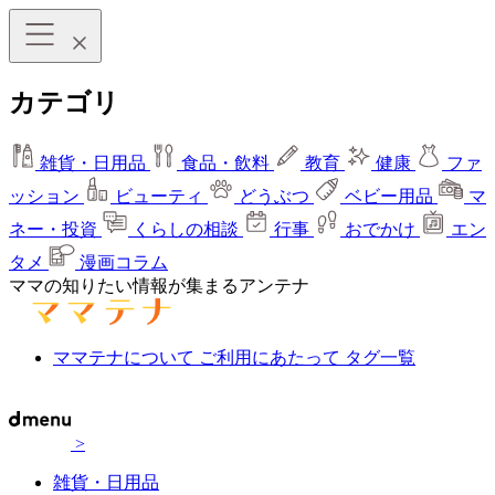
カテゴリ
雑貨・日用品
食品・飲料
教育
健康
ファ
ッション
ビューティ
どうぶつ
ベビー用品
マ
ネー・投資
くらしの相談
行事
おでかけ
エン
タメ
漫画コラム
ママの知りたい情報が集まるアンテナ
ママテナについて
ご利用にあたって
タグ一覧
>
雑貨・日用品