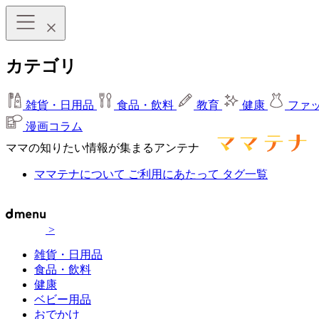
カテゴリ
雑貨・日用品
食品・飲料
教育
健康
ファ
漫画コラム
ママの知りたい情報が集まるアンテナ
ママテナについて
ご利用にあたって
タグ一覧
>
雑貨・日用品
食品・飲料
健康
ベビー用品
おでかけ