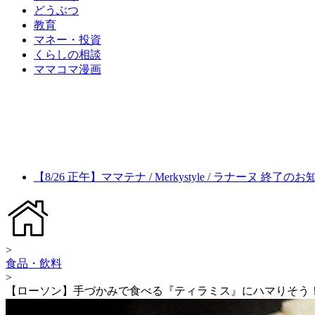
どうぶつ
教育
マネー・投資
くらしの相談
ママコマ漫画
【8/26 正午】ママテナ / Merkystyle / ラナーヌ 終了の
>
食品・飲料
>
【ローソン】手づかみで食べる『ティラミス』にハマりそう