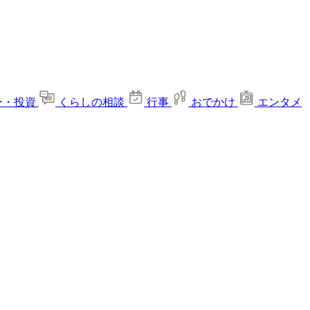
ー・投資
くらしの相談
行事
おでかけ
エンタメ