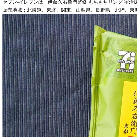
セブン-イレブンは「伊藤久右衛門監修 もちもちリング 宇治抹茶
販売地域：北海道、東北、関東、山梨県、長野県、北陸、東