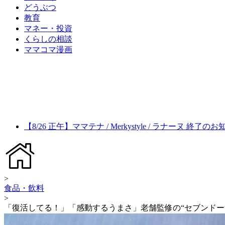
どうぶつ
教育
マネー・投資
くらしの相談
ママコマ漫画
【8/26 正午】ママテナ / Merkystyle / ラナーヌ 終了の
>
食品・飲料
>
「復活してる！」「感動するうまさ」老舗監修の“セブンドー