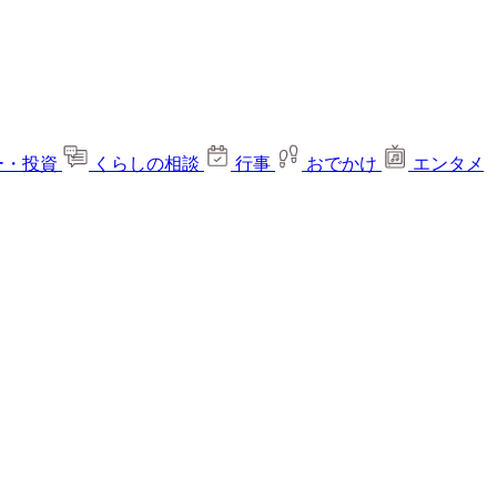
ー・投資
くらしの相談
行事
おでかけ
エンタメ