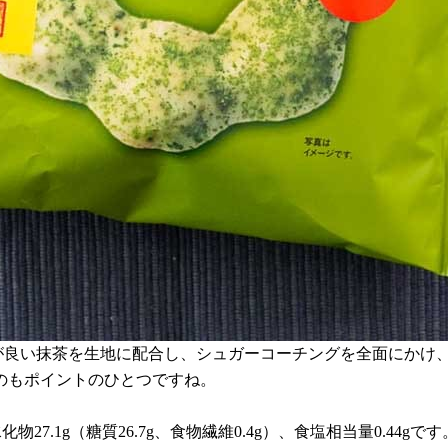
が良い抹茶を生地に配合し、シュガーコーチングを全面にかけ
のもポイントのひとつですね。
化物27.1g（糖質26.7g、食物繊維0.4g）、食塩相当量0.44gです