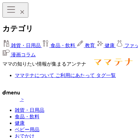
カテゴリ
雑貨・日用品
食品・飲料
教育
健康
ファ
漫画コラム
ママの知りたい情報が集まるアンテナ
ママテナについて
ご利用にあたって
タグ一覧
>
雑貨・日用品
食品・飲料
健康
ベビー用品
おでかけ