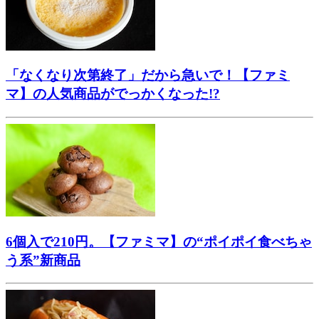
「なくなり次第終了」だから急いで！【ファミ
マ】の人気商品がでっかくなった!?
6個入で210円。【ファミマ】の“ポイポイ食べちゃ
う系”新商品