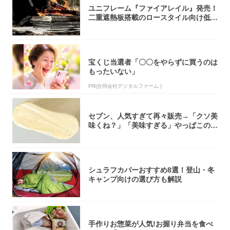
ユニフレーム『ファイアレイル』発売！
二重遮熱板搭載のロースタイル向け低型
焚き火台
宝くじ当選者「〇〇をやらずに買うのは
もったいない」
PR(合同会社デジタルファーム )
セブン、人気すぎて再々販売→「クソ美
味くね？」「美味すぎる」やっぱこのク
オリティ...
シュラフカバーおすすめ8選！登山・冬
キャンプ向けの選び方も解説
手作りお惣菜が人気!お握り弁当を食べ