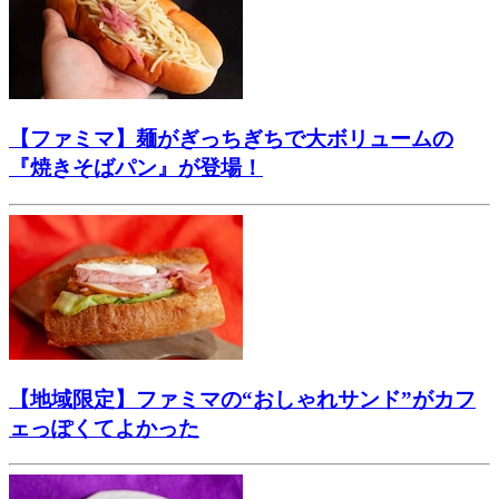
【ファミマ】麺がぎっちぎちで大ボリュームの
『焼きそばパン』が登場！
【地域限定】ファミマの“おしゃれサンド”がカフ
ェっぽくてよかった