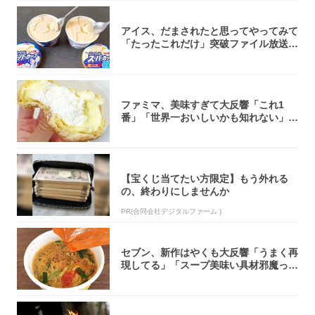
アイス、だまされたと思ってやってみて
「たったこれだけ」突破ファイル放送で
大注目！...
ファミマ、美味すぎて大反響「これ1
番」「世界一おいしいかも知れない」
「飲めそう」
【宝くじ当てたい方限定】もう外れる
の、終わりにしませんか
PR(合同会社デジタルファーム )
セブン、新作はやくも大反響「うまく再
現してる」「スープ美味い具材邪魔って
くらい美...