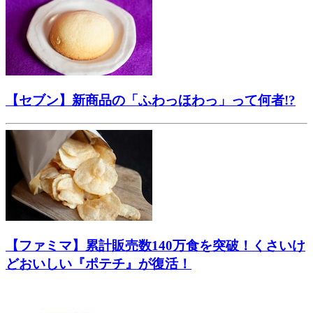
【セブン】新商品の「ふわっほわっ」って何者!?
【ファミマ】累計販売数140万食を突破！くさいけ
どおいしい『ポテチ』が復活！