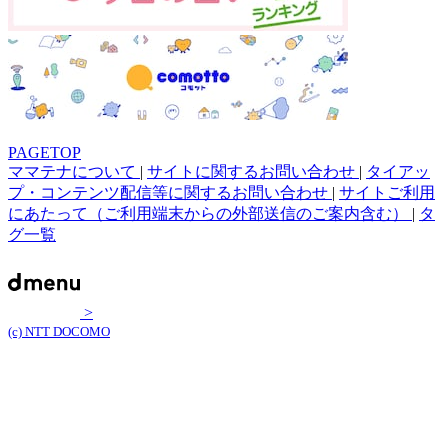
PAGETOP
ママテナについて
|
サイトに関するお問い合わせ
|
タイアッ
プ・コンテンツ配信等に関するお問い合わせ
|
サイトご利用
にあたって（ご利用端末からの外部送信のご案内含む）
|
タ
グ一覧
>
(c) NTT DOCOMO