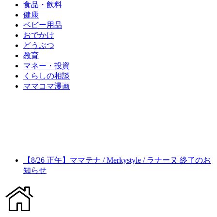
食品・飲料
健康
ベビー用品
おでかけ
どうぶつ
教育
マネー・投資
くらしの相談
ママコマ漫画
【8/26 正午】ママテナ / Merkystyle / ラナーヌ 終了のお
知らせ