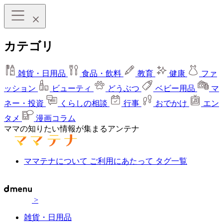
カテゴリ
雑貨・日用品
食品・飲料
教育
健康
ファ
ッション
ビューティ
どうぶつ
ベビー用品
マ
ネー・投資
くらしの相談
行事
おでかけ
エン
タメ
漫画コラム
ママの知りたい情報が集まるアンテナ
ママテナについて
ご利用にあたって
タグ一覧
>
雑貨・日用品