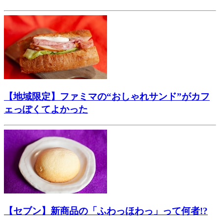
【地域限定】ファミマの“おしゃれサンド”がカフ
ェっぽくてよかった
【セブン】新商品の「ふわっほわっ」って何者!?