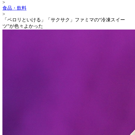
>
食品・飲料
>
「ペロリといける」「サクサク」ファミマの“冷凍スイー
ツ”が色々よかった