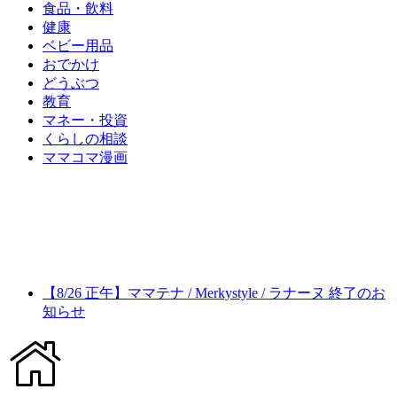
食品・飲料
健康
ベビー用品
おでかけ
どうぶつ
教育
マネー・投資
くらしの相談
ママコマ漫画
【8/26 正午】ママテナ / Merkystyle / ラナーヌ 終了のお
知らせ