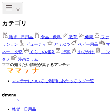
カテゴリ
雑貨・日用品
食品・飲料
教育
健康
ファ
ッション
ビューティ
どうぶつ
ベビー用品
マ
ネー・投資
くらしの相談
行事
おでかけ
エン
タメ
漫画コラム
ママの知りたい情報が集まるアンテナ
ママテナについて
ご利用にあたって
タグ一覧
>
雑貨・日用品