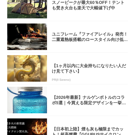
スノーピークが最大60％OFF！テント
も焚き火台も楽天で大幅値下げ中
ユニフレーム『ファイアレイル』発売！
二重遮熱板搭載のロースタイル向け低型
焚き火台
【1ヶ月以内に大金持ちになりたい人だ
け見て下さい】
PR(Il Sereno)
【2026年最新】ナルゲンボトルのコラ
ボ5選｜今買える限定デザインを一挙紹
介！
【日本初上陸】煙も灰も極限までカッ
ト！超高燃費『GGUBUSサイクロン焚