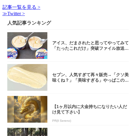
記事一覧を見る >
≫Twitter >
人気記事ランキング
アイス、だまされたと思ってやってみて
「たったこれだけ」突破ファイル放送で
大注目！...
セブン、人気すぎて再々販売→「クソ美
味くね？」「美味すぎる」やっぱこのク
オリティ...
【1ヶ月以内に大金持ちになりたい人だ
け見て下さい】
PR(Il Sereno)