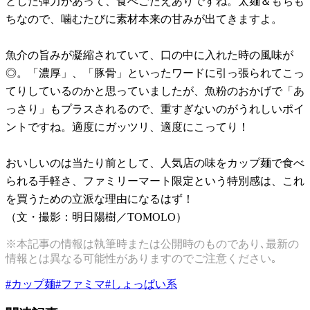
とした弾力があって、食べごたえありですね。太麺＆もちも
ちなので、噛むたびに素材本来の甘みが出てきますよ。
魚介の旨みが凝縮されていて、口の中に入れた時の風味が
◎。「濃厚」、「豚骨」といったワードに引っ張られてこっ
てりしているのかと思っていましたが、魚粉のおかげで「あ
っさり」もプラスされるので、重すぎないのがうれしいポイ
ントですね。適度にガッツリ、適度にこってり！
おいしいのは当たり前として、人気店の味をカップ麺で食べ
られる手軽さ、ファミリーマート限定という特別感は、これ
を買うための立派な理由になるはず！
（文・撮影：明日陽樹／TOMOLO）
※本記事の情報は執筆時または公開時のものであり､最新の
情報とは異なる可能性がありますのでご注意ください｡
#
カップ麺
#
ファミマ
#
しょっぱい系