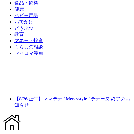
食品・飲料
健康
ベビー用品
おでかけ
どうぶつ
教育
マネー・投資
くらしの相談
ママコマ漫画
【8/26 正午】ママテナ / Merkystyle / ラナーヌ 終了のお
知らせ