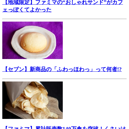
【地域限定】ファミマの“おしゃれサンド”がカフ
ェっぽくてよかった
【セブン】新商品の「ふわっほわっ」って何者!?
【ファミマ】累計販売数140万食を突破！くさいけ