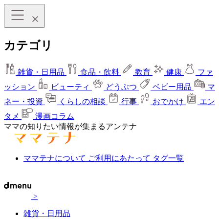
カテゴリ
雑貨・日用品
食品・飲料
教育
健康
ファ
ッション
ビューティ
どうぶつ
ベビー用品
マ
ネー・投資
くらしの相談
行事
おでかけ
エン
タメ
漫画コラム
ママの知りたい情報が集まるアンテナ
ママテナについて
ご利用にあたって
タグ一覧
>
雑貨・日用品