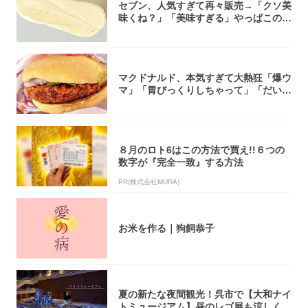
セブン、人気すぎて再々販売→「クソ美
味くね？」「美味すぎる」やっぱこのク
オリティ...
マクドナルド、本気すぎて大熱狂「爆ウ
マ」「胃びっくりしちゃって」「だいぶ
攻めてる...
８月のロト6はこの方法で買え!!６つの
数字が『完全一致』する方法
PR(株式会社MURA)
お米を作る｜狗飼恭子
夏の新たな夜間観光！呉市で【大和ナイ
トミュージアム】昼のレゴ展も涼しく