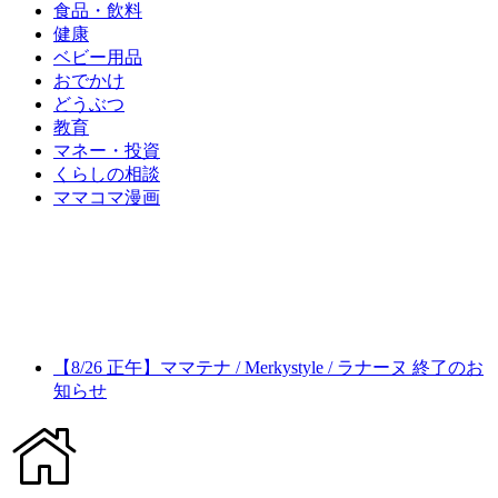
食品・飲料
健康
ベビー用品
おでかけ
どうぶつ
教育
マネー・投資
くらしの相談
ママコマ漫画
【8/26 正午】ママテナ / Merkystyle / ラナーヌ 終了のお
知らせ