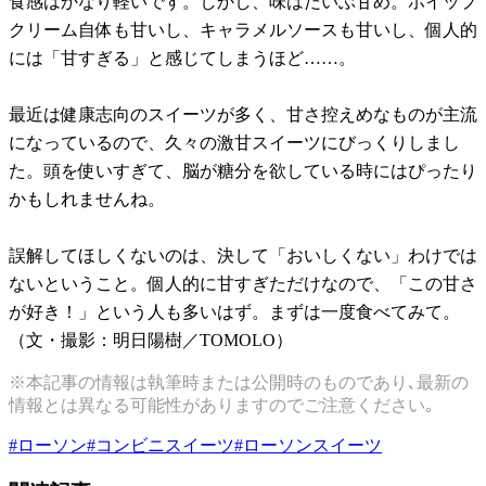
食感はかなり軽いです。しかし、味はだいぶ甘め。ホイップ
クリーム自体も甘いし、キャラメルソースも甘いし、個人的
には「甘すぎる」と感じてしまうほど……。
最近は健康志向のスイーツが多く、甘さ控えめなものが主流
になっているので、久々の激甘スイーツにびっくりしまし
た。頭を使いすぎて、脳が糖分を欲している時にはぴったり
かもしれませんね。
誤解してほしくないのは、決して「おいしくない」わけでは
ないということ。個人的に甘すぎただけなので、「この甘さ
が好き！」という人も多いはず。まずは一度食べてみて。
（文・撮影：明日陽樹／TOMOLO）
※本記事の情報は執筆時または公開時のものであり､最新の
情報とは異なる可能性がありますのでご注意ください｡
#
ローソン
#
コンビニスイーツ
#
ローソンスイーツ