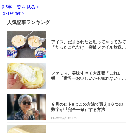
記事一覧を見る >
≫Twitter >
人気記事ランキング
アイス、だまされたと思ってやってみて
「たったこれだけ」突破ファイル放送で
大注目！...
ファミマ、美味すぎて大反響「これ1
番」「世界一おいしいかも知れない」
「飲めそう」
８月のロト6はこの方法で買え!!６つの
数字が『完全一致』する方法
PR(株式会社MURA)