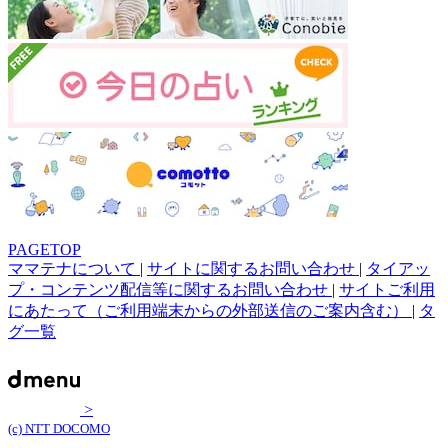
PAGETOP
ママテナについて
|
サイトに関するお問い合わせ
|
タイアッ
プ・コンテンツ配信等に関するお問い合わせ
|
サイトご利用
にあたって（ご利用端末からの外部送信のご案内含む）
|
タ
グ一覧
>
(c) NTT DOCOMO