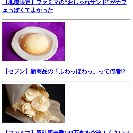
【地域限定】ファミマの“おしゃれサンド”がカフ
ェっぽくてよかった
【セブン】新商品の「ふわっほわっ」って何者!?
【ファミマ】累計販売数140万食を突破！くさいけ