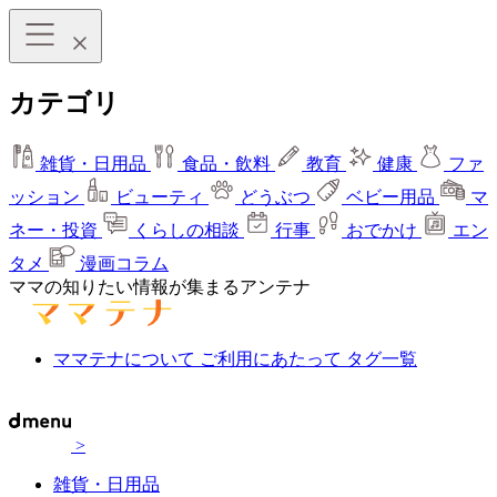
カテゴリ
雑貨・日用品
食品・飲料
教育
健康
ファ
ッション
ビューティ
どうぶつ
ベビー用品
マ
ネー・投資
くらしの相談
行事
おでかけ
エン
タメ
漫画コラム
ママの知りたい情報が集まるアンテナ
ママテナについて
ご利用にあたって
タグ一覧
>
雑貨・日用品