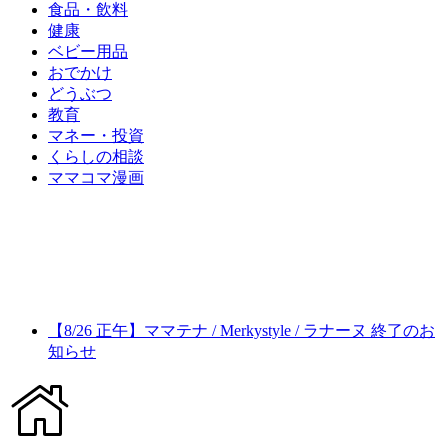
食品・飲料
健康
ベビー用品
おでかけ
どうぶつ
教育
マネー・投資
くらしの相談
ママコマ漫画
【8/26 正午】ママテナ / Merkystyle / ラナーヌ 終了のお
知らせ