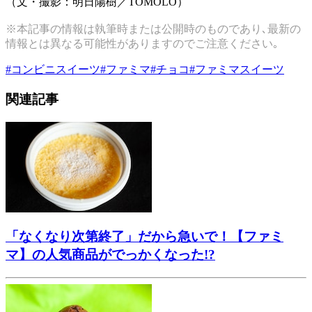
（文・撮影：明日陽樹／TOMOLO）
※本記事の情報は執筆時または公開時のものであり､最新の
情報とは異なる可能性がありますのでご注意ください｡
#
コンビニスイーツ
#
ファミマ
#
チョコ
#
ファミマスイーツ
関連記事
「なくなり次第終了」だから急いで！【ファミ
マ】の人気商品がでっかくなった!?