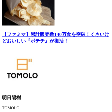
【ファミマ】累計販売数140万食を突破！くさいけ
どおいしい『ポテチ』が復活！
明日陽樹
TOMOLO