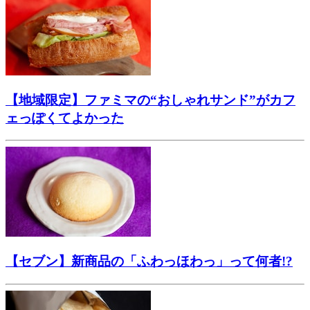
【地域限定】ファミマの“おしゃれサンド”がカフ
ェっぽくてよかった
【セブン】新商品の「ふわっほわっ」って何者!?