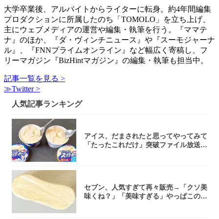
大学卒業後、アルバイトからライターに転身。約4年間編集
プロダクションに所属したのち「TOMOLO」を立ち上げ、
主にウェブメディアの運営や編集・執筆を行う。『ママテ
ナ』のほか、『ダ・ヴィンチニュース』や『スーモジャーナ
ル』、『FNNプライムオンライン』など幅広く寄稿し、フ
リーマガジン『BizHintマガジン』の編集・執筆も担当中。
記事一覧を見る >
≫Twitter >
人気記事ランキング
アイス、だまされたと思ってやってみて
「たったこれだけ」突破ファイル放送で
大注目！...
セブン、人気すぎて再々販売→「クソ美
味くね？」「美味すぎる」やっぱこのク
オリティ...