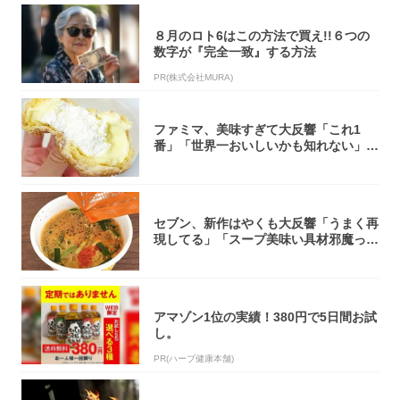
８月のロト6はこの方法で買え!!６つの
数字が『完全一致』する方法
PR(株式会社MURA)
ファミマ、美味すぎて大反響「これ1
番」「世界一おいしいかも知れない」
「飲めそう」
セブン、新作はやくも大反響「うまく再
現してる」「スープ美味い具材邪魔って
くらい美...
アマゾン1位の実績！380円で5日間お試
し。
PR(ハーブ健康本舗)