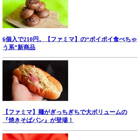
6個入で210円。【ファミマ】の“ポイポイ食べちゃ
う系”新商品
【ファミマ】麺がぎっちぎちで大ボリュームの
『焼きそばパン』が登場！