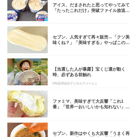
アイス、だまされたと思ってやってみて
「たったこれだけ」突破ファイル放送で
大注目！...
セブン、人気すぎて再々販売→「クソ美
味くね？」「美味すぎる」やっぱこのク
オリティ...
【当選した人が暴露】宝くじ運が動く
時、必ずある前触れ
PR(合同会社デジタルファーム )
ファミマ、美味すぎて大反響「これ1
番」「世界一おいしいかも知れない」
「飲めそう」
セブン、新作はやくも大反響「うまく再