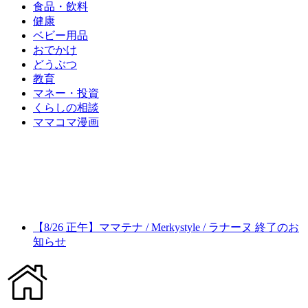
食品・飲料
健康
ベビー用品
おでかけ
どうぶつ
教育
マネー・投資
くらしの相談
ママコマ漫画
【8/26 正午】ママテナ / Merkystyle / ラナーヌ 終了のお
知らせ