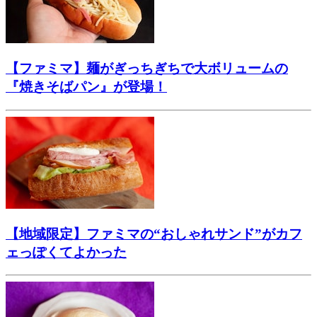
【ファミマ】麺がぎっちぎちで大ボリュームの
『焼きそばパン』が登場！
【地域限定】ファミマの“おしゃれサンド”がカフ
ェっぽくてよかった