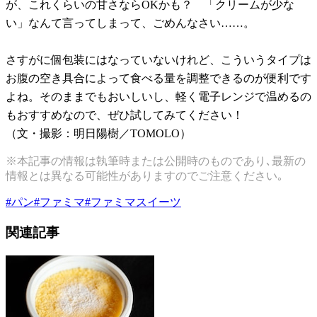
が、これくらいの甘さならOKかも？ 「クリームが少な
い」なんて言ってしまって、ごめんなさい……。
さすがに個包装にはなっていないけれど、こういうタイプは
お腹の空き具合によって食べる量を調整できるのが便利です
よね。そのままでもおいしいし、軽く電子レンジで温めるの
もおすすめなので、ぜひ試してみてください！
（文・撮影：明日陽樹／TOMOLO）
※本記事の情報は執筆時または公開時のものであり､最新の
情報とは異なる可能性がありますのでご注意ください｡
#
パン
#
ファミマ
#
ファミマスイーツ
関連記事