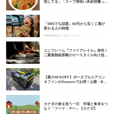
現してる」「スープ美味い具材邪魔って
くらい美...
「SNSでも話題」60代から宝くじ運が
変わる人の特徴
PR(合同会社デジタルファーム )
ユニフレーム『ファイアレイル』発売！
二重遮熱板搭載のロースタイル向け低型
焚き火台
【最大40％OFF】ポータブルエアコン
＆ファンがAmazonでお得！山善・Bo
u...
カナダの食を祝う一日 市場と食卓をつ
なぐ「フード・デー」【カナダ】