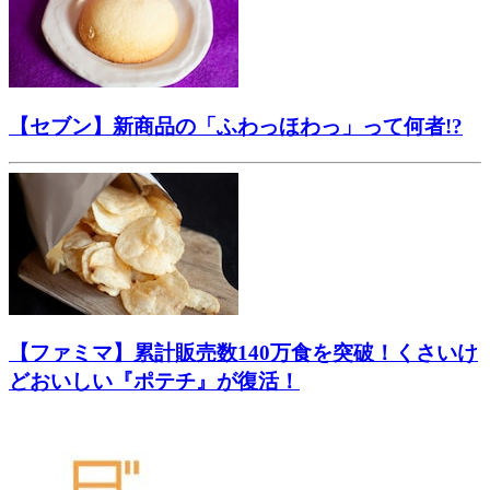
【セブン】新商品の「ふわっほわっ」って何者!?
【ファミマ】累計販売数140万食を突破！くさいけ
どおいしい『ポテチ』が復活！