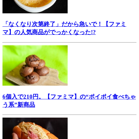
「なくなり次第終了」だから急いで！【ファミ
マ】の人気商品がでっかくなった!?
6個入で210円。【ファミマ】の“ポイポイ食べちゃ
う系”新商品