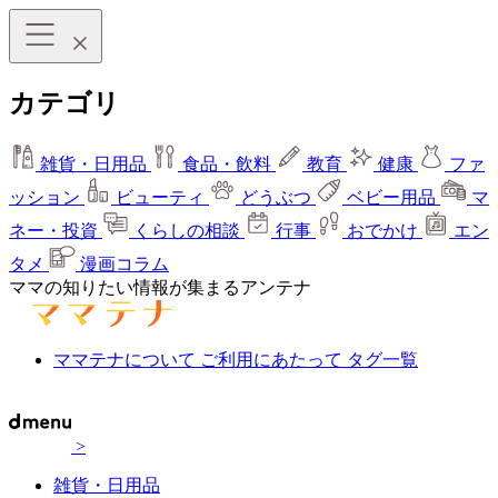
カテゴリ
雑貨・日用品
食品・飲料
教育
健康
ファ
ッション
ビューティ
どうぶつ
ベビー用品
マ
ネー・投資
くらしの相談
行事
おでかけ
エン
タメ
漫画コラム
ママの知りたい情報が集まるアンテナ
ママテナについて
ご利用にあたって
タグ一覧
>
雑貨・日用品