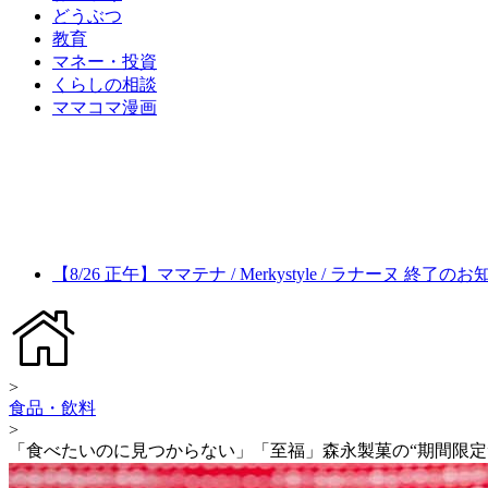
どうぶつ
教育
マネー・投資
くらしの相談
ママコマ漫画
【8/26 正午】ママテナ / Merkystyle / ラナーヌ 終了の
>
食品・飲料
>
「食べたいのに見つからない」「至福」森永製菓の“期間限定