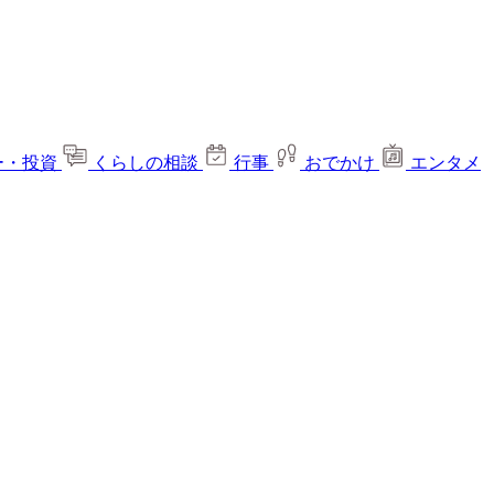
ー・投資
くらしの相談
行事
おでかけ
エンタメ