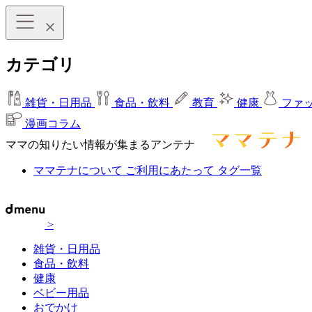
カテゴリ
雑貨・日用品
食品・飲料
教育
健康
ファ
漫画コラム
ママの知りたい情報が集まるアンテナ
ママテナについて
ご利用にあたって
タグ一覧
>
雑貨・日用品
食品・飲料
健康
ベビー用品
おでかけ