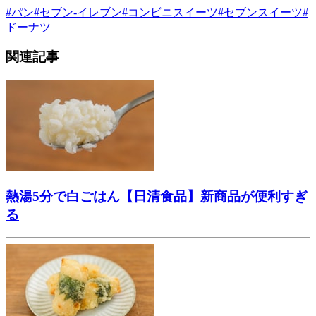
#
パン
#
セブン-イレブン
#
コンビニスイーツ
#
セブンスイーツ
#
ドーナツ
関連記事
熱湯5分で白ごはん【日清食品】新商品が便利すぎ
る