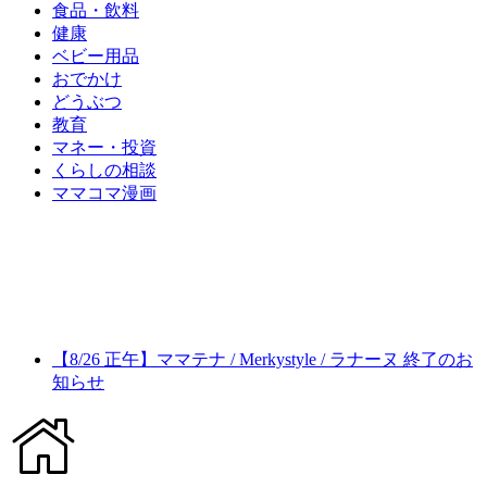
食品・飲料
健康
ベビー用品
おでかけ
どうぶつ
教育
マネー・投資
くらしの相談
ママコマ漫画
【8/26 正午】ママテナ / Merkystyle / ラナーヌ 終了のお
知らせ