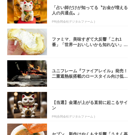
「占い師だけが知ってる〝お金が増える
人の共通点〟」
PR(合同会社デジタルファーム )
ファミマ、美味すぎて大反響「これ1
番」「世界一おいしいかも知れない」
「飲めそう」
ユニフレーム『ファイアレイル』発売！
二重遮熱板搭載のロースタイル向け低型
焚き火台
【当選】金運が上がる直前に起こるサイ
ン
PR(合同会社デジタルファーム )
セブン、新作はやくも大反響「うまく再