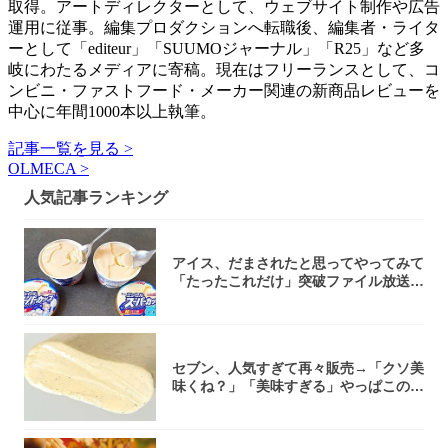
取得。アートディレクターとして、ウェブサイト制作や広告
運用に従事。編集プロダクションへ転職後、編集者・ライタ
ーとして「editeur」「SUUMOジャーナル」「R25」など多
岐にわたるメディアに寄稿。現在はフリーランスとして、コ
ンビニ・ファストフード・メーカー関連の新商品レビューを
中心に年間1000本以上執筆。
記事一覧を見る >
OLMECA >
人気記事ランキング
アイス、だまされたと思ってやってみて
「たったこれだけ」突破ファイル放送で
大注目！...
セブン、人気すぎて再々販売→「クソ美
味くね？」「美味すぎる」やっぱこのク
オリティ...