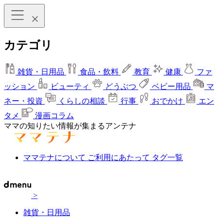
カテゴリ
雑貨・日用品
食品・飲料
教育
健康
ファ
ッション
ビューティ
どうぶつ
ベビー用品
マ
ネー・投資
くらしの相談
行事
おでかけ
エン
タメ
漫画コラム
ママの知りたい情報が集まるアンテナ
ママテナについて
ご利用にあたって
タグ一覧
>
雑貨・日用品