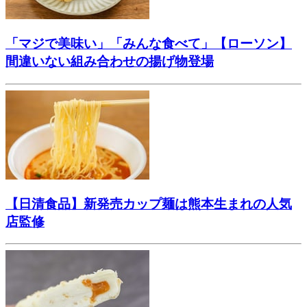
「マジで美味い」「みんな食べて」【ローソン】
間違いない組み合わせの揚げ物登場
【日清食品】新発売カップ麺は熊本生まれの人気
店監修