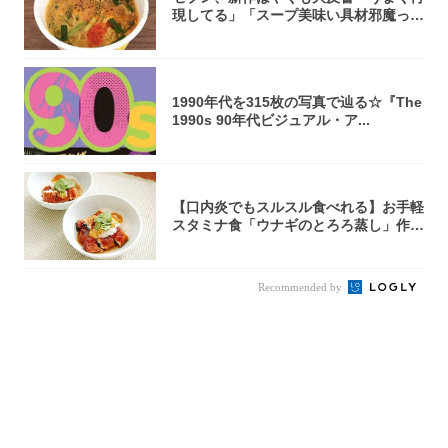
現してる」「スープ美味い具材邪魔って
くらい美...
1990年代を315枚の写真で辿る☆『The
1990s 90年代ビジュアル・ア...
【口内炎でもスルスル食べれる】お手軽
スタミナ食「ウナギのとろろ蒸し」作っ
てみた！...
Recommended by