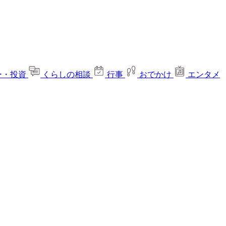
ー・投資
くらしの相談
行事
おでかけ
エンタメ