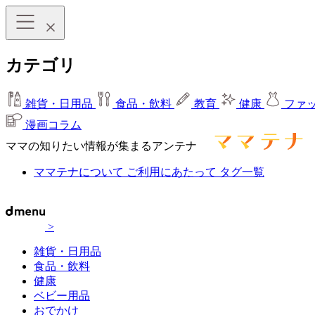
カテゴリ
雑貨・日用品
食品・飲料
教育
健康
ファ
漫画コラム
ママの知りたい情報が集まるアンテナ
ママテナについて
ご利用にあたって
タグ一覧
>
雑貨・日用品
食品・飲料
健康
ベビー用品
おでかけ