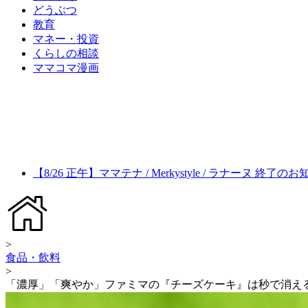
どうぶつ
教育
マネー・投資
くらしの相談
ママコマ漫画
【8/26 正午】ママテナ / Merkystyle / ラナーヌ 終了の
>
食品・飲料
>
「濃厚」「爽やか」ファミマの『チーズケーキ』は秒で消え