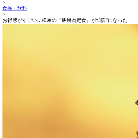
>
食品・飲料
>
お得感がすごい…松屋の『豚焼肉定食』が“3倍”になった