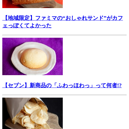
【地域限定】ファミマの“おしゃれサンド”がカフ
ェっぽくてよかった
【セブン】新商品の「ふわっほわっ」って何者!?