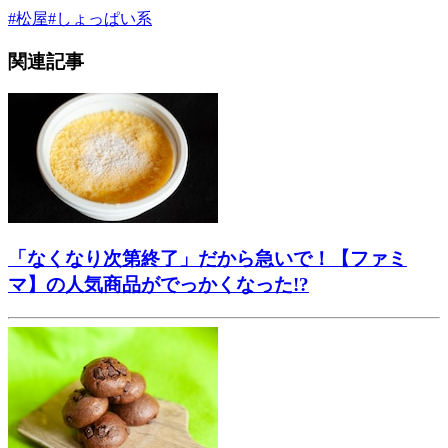
#
松屋
#
しょっぱい系
関連記事
「なくなり次第終了」だから急いで！【ファミ
マ】の人気商品がでっかくなった!?