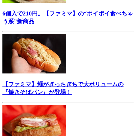
6個入で210円。【ファミマ】の“ポイポイ食べちゃ
う系”新商品
【ファミマ】麺がぎっちぎちで大ボリュームの
『焼きそばパン』が登場！