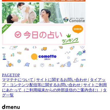
PAGETOP
ママテナについて
|
サイトに関するお問い合わせ
|
タイアッ
プ・コンテンツ配信等に関するお問い合わせ
|
サイトご利用
にあたって（ご利用端末からの外部送信のご案内含む）
|
タ
グ一覧