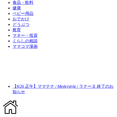
食品・飲料
健康
ベビー用品
おでかけ
どうぶつ
教育
マネー・投資
くらしの相談
ママコマ漫画
【8/26 正午】ママテナ / Merkystyle / ラナーヌ 終了のお
知らせ