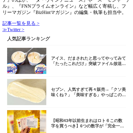
ル』、『FNNプライムオンライン』など幅広く寄稿し、フ
リーマガジン『BizHintマガジン』の編集・執筆も担当中。
記事一覧を見る >
≫Twitter >
人気記事ランキング
アイス、だまされたと思ってやってみて
「たったこれだけ」突破ファイル放送で
大注目！...
セブン、人気すぎて再々販売→「クソ美
味くね？」「美味すぎる」やっぱこのク
オリティ...
【昭和43年以前生まれはロト６この数
字を買うべき】6つの数字が「完全一
致」する方...