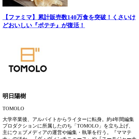
【ファミマ】累計販売数140万食を突破！くさいけ
どおいしい『ポテチ』が復活！
明日陽樹
TOMOLO
大学卒業後、アルバイトからライターに転身。約4年間編集
プロダクションに所属したのち「TOMOLO」を立ち上げ、
主にウェブメディアの運営や編集・執筆を行う。『ママテ
ナ』のほか、『ダ・ヴィンチニュース』や『スーモジャーナ