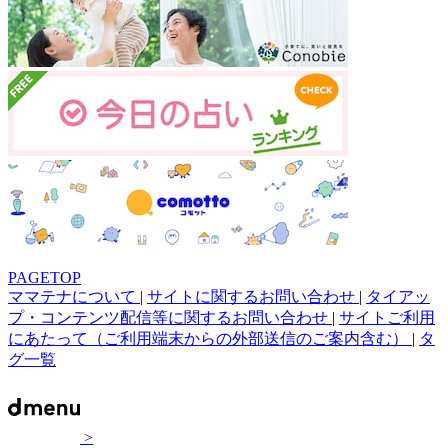
PAGETOP
ママテナについて
|
サイトに関するお問い合わせ
|
タイアッ
プ・コンテンツ配信等に関するお問い合わせ
|
サイトご利用
にあたって（ご利用端末からの外部送信のご案内含む）
|
タ
グ一覧
>