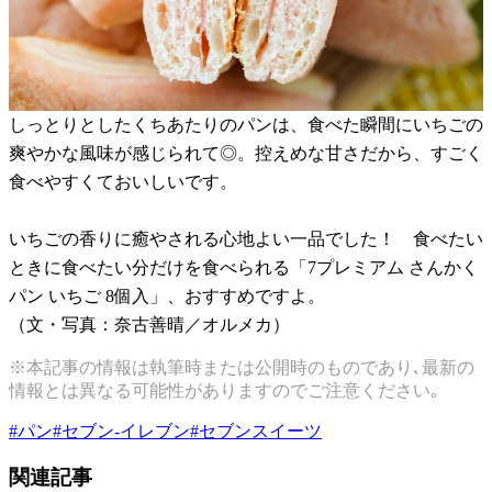
しっとりとしたくちあたりのパンは、食べた瞬間にいちごの
爽やかな風味が感じられて◎。控えめな甘さだから、すごく
食べやすくておいしいです。
いちごの香りに癒やされる心地よい一品でした！ 食べたい
ときに食べたい分だけを食べられる「7プレミアム さんかく
パン いちご 8個入」、おすすめですよ。
（文・写真：奈古善晴／オルメカ）
※本記事の情報は執筆時または公開時のものであり､最新の
情報とは異なる可能性がありますのでご注意ください｡
#
パン
#
セブン-イレブン
#
セブンスイーツ
関連記事