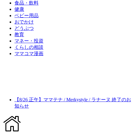
食品・飲料
健康
ベビー用品
おでかけ
どうぶつ
教育
マネー・投資
くらしの相談
ママコマ漫画
【8/26 正午】ママテナ / Merkystyle / ラナーヌ 終了のお
知らせ