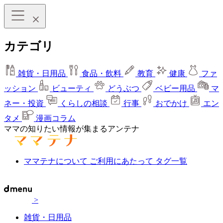
カテゴリ
雑貨・日用品
食品・飲料
教育
健康
ファ
ッション
ビューティ
どうぶつ
ベビー用品
マ
ネー・投資
くらしの相談
行事
おでかけ
エン
タメ
漫画コラム
ママの知りたい情報が集まるアンテナ
ママテナについて
ご利用にあたって
タグ一覧
>
雑貨・日用品