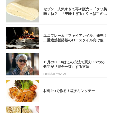
セブン、人気すぎて再々販売→「クソ美
味くね？」「美味すぎる」やっぱこのク
オリティ...
ユニフレーム『ファイアレイル』発売！
二重遮熱板搭載のロースタイル向け低型
焚き火台
８月のロト6はこの方法で買え!!６つの
数字が『完全一致』する方法
PR(株式会社MURA)
材料2つで作る！塩チキンソテー