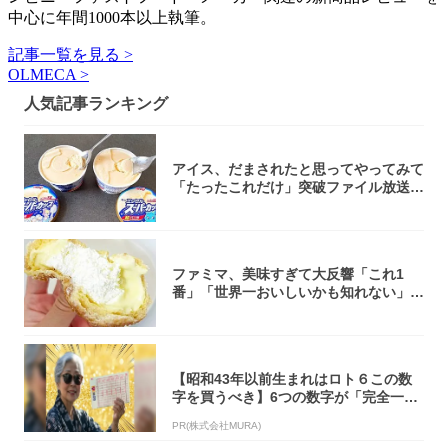
中心に年間1000本以上執筆。
記事一覧を見る >
OLMECA >
人気記事ランキング
アイス、だまされたと思ってやってみて
「たったこれだけ」突破ファイル放送で
大注目！...
ファミマ、美味すぎて大反響「これ1
番」「世界一おいしいかも知れない」
「飲めそう」
【昭和43年以前生まれはロト６この数
字を買うべき】6つの数字が「完全一
致」する方...
PR(株式会社MURA)