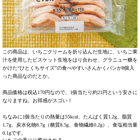
この商品は、いちごクリームを折り込んだ生地に、いちご果
汁を使用したビスケット生地をはり合わせ、グラニュー糖を
かけた“ひとくちサイズ”の食べやすいさんかくパンが8個入
った商品なのだとか。
商品価格は税込170円なので、1個当たり約21円という安さに
なりますね。お得感がスゴい！
ちなみに1個当たりの熱量は55kcal、たんぱく質1.2g、脂質
1.7g、炭水化物8.7g（糖質8.5g、食物繊維0.2g）、食塩相当量
0.1gです。