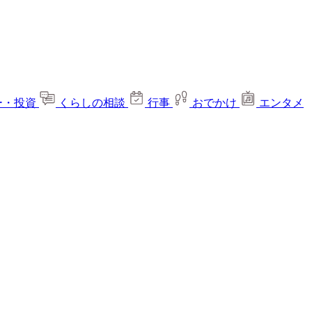
ー・投資
くらしの相談
行事
おでかけ
エンタメ