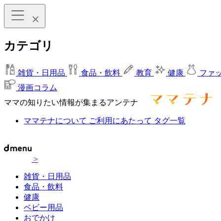
カテゴリ
雑貨・日用品
食品・飲料
教育
健康
ファ
漫画コラム
ママの知りたい情報が集まるアンテナ
ママテナについて
ご利用にあたって
タグ一覧
>
雑貨・日用品
食品・飲料
健康
ベビー用品
おでかけ