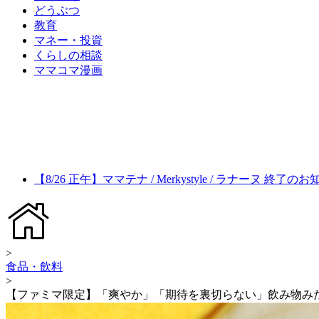
どうぶつ
教育
マネー・投資
くらしの相談
ママコマ漫画
【8/26 正午】ママテナ / Merkystyle / ラナーヌ 終了の
>
食品・飲料
>
【ファミマ限定】「爽やか」「期待を裏切らない」飲み物み