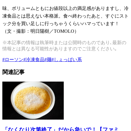
味、ボリュームともにお値段以上の満足感がありますし、冷
凍食品とは思えない本格派。食べ終わったあと、すぐにスト
ック分を買い足しに行っちゃうくらいハマっています！
（文・撮影：明日陽樹／TOMOLO）
※本記事の情報は執筆時または公開時のものであり､最新の
情報とは異なる可能性がありますのでご注意ください｡
#
ローソン
#
冷凍食品
#
麺
#
しょっぱい系
関連記事
「なくなり次第終了」だから急いで！【ファミ