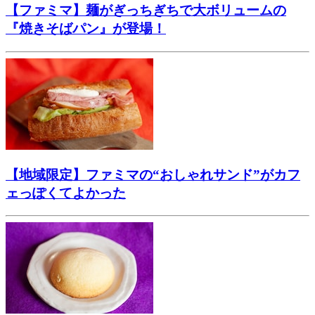
【ファミマ】麺がぎっちぎちで大ボリュームの
『焼きそばパン』が登場！
【地域限定】ファミマの“おしゃれサンド”がカフ
ェっぽくてよかった