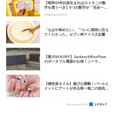
【昭和43年以前生まれはロト６この数
字を買うべき】6つの数字が「完全一
致」する方...
PR(株式会社MURA)
「もはや崇めたい」「ついに期待に応え
てくださった」セブン神アイス大反響
【最大50％OFF】JackeryやEcoFlow
のポータブル電源がお得！ソーラ...
【個性派ネイル】遊び心満載！パールと
ドットにアートが光る唯一無二の指先が
完成！
Recommended by