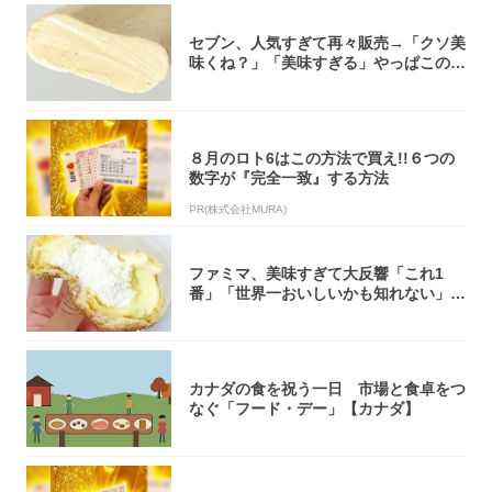
セブン、人気すぎて再々販売→「クソ美
味くね？」「美味すぎる」やっぱこのク
オリティ...
８月のロト6はこの方法で買え!!６つの
数字が『完全一致』する方法
PR(株式会社MURA)
ファミマ、美味すぎて大反響「これ1
番」「世界一おいしいかも知れない」
「飲めそう」
カナダの食を祝う一日 市場と食卓をつ
なぐ「フード・デー」【カナダ】