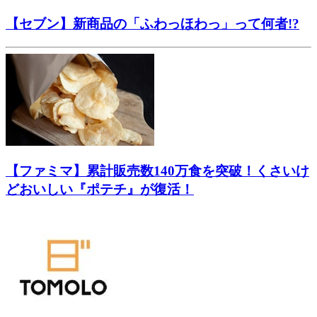
【セブン】新商品の「ふわっほわっ」って何者!?
【ファミマ】累計販売数140万食を突破！くさいけ
どおいしい『ポテチ』が復活！