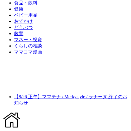
食品・飲料
健康
ベビー用品
おでかけ
どうぶつ
教育
マネー・投資
くらしの相談
ママコマ漫画
【8/26 正午】ママテナ / Merkystyle / ラナーヌ 終了のお
知らせ