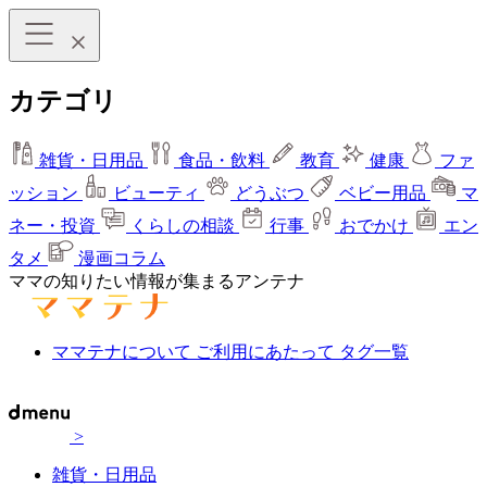
カテゴリ
雑貨・日用品
食品・飲料
教育
健康
ファ
ッション
ビューティ
どうぶつ
ベビー用品
マ
ネー・投資
くらしの相談
行事
おでかけ
エン
タメ
漫画コラム
ママの知りたい情報が集まるアンテナ
ママテナについて
ご利用にあたって
タグ一覧
>
雑貨・日用品