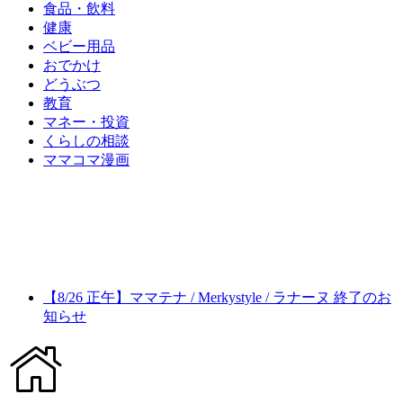
食品・飲料
健康
ベビー用品
おでかけ
どうぶつ
教育
マネー・投資
くらしの相談
ママコマ漫画
【8/26 正午】ママテナ / Merkystyle / ラナーヌ 終了のお
知らせ