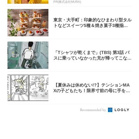
PR(株式会社MURA)
東京・大手町：印象的なひまわり型タル
トなどスイーツ5種＆焼き菓子3種揃う
アフタヌ...
「Tシャツが乾くまで」(TBS) 第3話 バ
スに乗っていなかった充が帰ってこな
い...
【夏休みは休めない!?】テンションMA
Xの子どもたち！限界寸前の母に手を差
し伸べ...
Recommended by