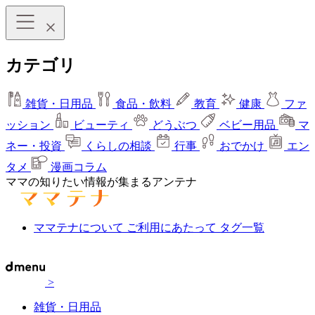
カテゴリ
雑貨・日用品
食品・飲料
教育
健康
ファ
ッション
ビューティ
どうぶつ
ベビー用品
マ
ネー・投資
くらしの相談
行事
おでかけ
エン
タメ
漫画コラム
ママの知りたい情報が集まるアンテナ
ママテナについて
ご利用にあたって
タグ一覧
>
雑貨・日用品