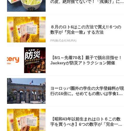
の皮、絶対捨てないで！「浅漬け」にす
れば無限...
８月のロト6はこの方法で買え!!６つの
数字が『完全一致』する方法
PR(株式会社MURA)
【8/1～先着70名】親子で脱出目指せ！
Jackeryが防災アトラクション開催
ヨーロッパ圏外の学生の大学登録料が現
行の16倍に。せめてもの救いは学食1€?
【フ...
【昭和43年以前生まれはロト６この数
字を買うべき】6つの数字が「完全一
致」する方...