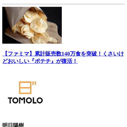
【ファミマ】累計販売数140万食を突破！くさいけ
どおいしい『ポテチ』が復活！
明日陽樹