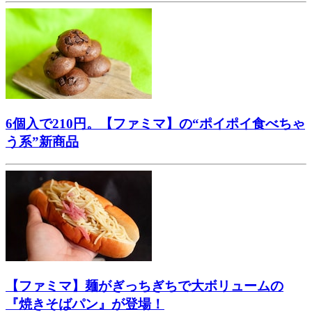
6個入で210円。【ファミマ】の“ポイポイ食べちゃ
う系”新商品
【ファミマ】麺がぎっちぎちで大ボリュームの
『焼きそばパン』が登場！