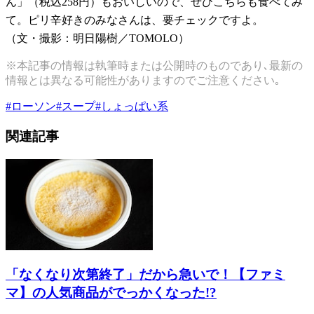
ん」（税込258円）もおいしいので、ぜひこちらも食べてみ
て。ピリ辛好きのみなさんは、要チェックですよ。
（文・撮影：明日陽樹／TOMOLO）
※本記事の情報は執筆時または公開時のものであり､最新の
情報とは異なる可能性がありますのでご注意ください｡
#
ローソン
#
スープ
#
しょっぱい系
関連記事
「なくなり次第終了」だから急いで！【ファミ
マ】の人気商品がでっかくなった!?