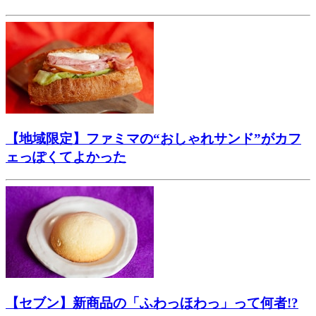
【地域限定】ファミマの“おしゃれサンド”がカフ
ェっぽくてよかった
【セブン】新商品の「ふわっほわっ」って何者!?