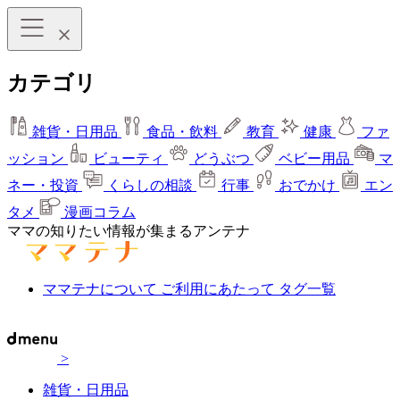
カテゴリ
雑貨・日用品
食品・飲料
教育
健康
ファ
ッション
ビューティ
どうぶつ
ベビー用品
マ
ネー・投資
くらしの相談
行事
おでかけ
エン
タメ
漫画コラム
ママの知りたい情報が集まるアンテナ
ママテナについて
ご利用にあたって
タグ一覧
>
雑貨・日用品