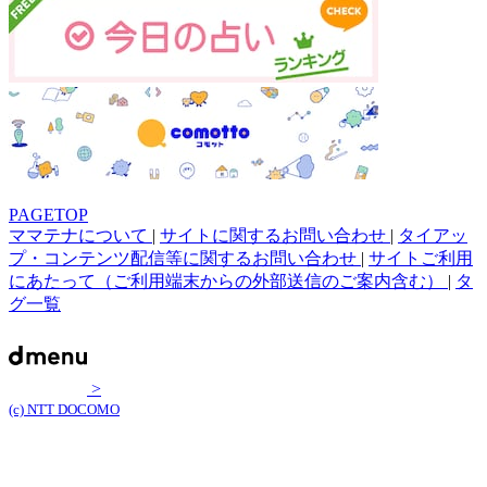
PAGETOP
ママテナについて
|
サイトに関するお問い合わせ
|
タイアッ
プ・コンテンツ配信等に関するお問い合わせ
|
サイトご利用
にあたって（ご利用端末からの外部送信のご案内含む）
|
タ
グ一覧
>
(c) NTT DOCOMO