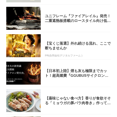
ユニフレーム『ファイアレイル』発売！
二重遮熱板搭載のロースタイル向け低型
焚き火台
【宝くじ落選】外れ続ける流れ、ここで
断ちませんか
PR(合同会社デジタルファーム )
【日本初上陸】煙も灰も極限までカッ
ト！超高燃費『GGUBUSサイクロン焚
火台』が...
【薬味じゃない食べ方】香りが食欲そそ
る「ミョウガの豚バラ肉巻き」作ってみ
た！辛み...