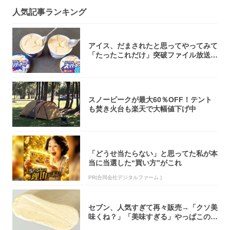
人気記事ランキング
アイス、だまされたと思ってやってみて
「たったこれだけ」突破ファイル放送で
大注目！...
スノーピークが最大60％OFF！テント
も焚き火台も楽天で大幅値下げ中
「どうせ当たらない」と思ってた私が本
当に当選した“買い方”がこれ
PR(合同会社デジタルファーム )
セブン、人気すぎて再々販売→「クソ美
味くね？」「美味すぎる」やっぱこのク
オリティ...