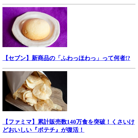
【セブン】新商品の「ふわっほわっ」って何者!?
【ファミマ】累計販売数140万食を突破！くさいけ
どおいしい『ポテチ』が復活！