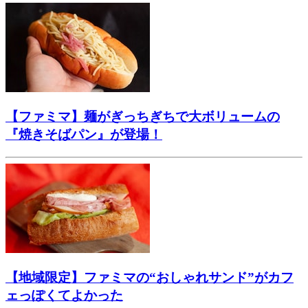
【ファミマ】麺がぎっちぎちで大ボリュームの
『焼きそばパン』が登場！
【地域限定】ファミマの“おしゃれサンド”がカフ
ェっぽくてよかった