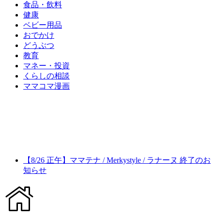
食品・飲料
健康
ベビー用品
おでかけ
どうぶつ
教育
マネー・投資
くらしの相談
ママコマ漫画
【8/26 正午】ママテナ / Merkystyle / ラナーヌ 終了のお
知らせ