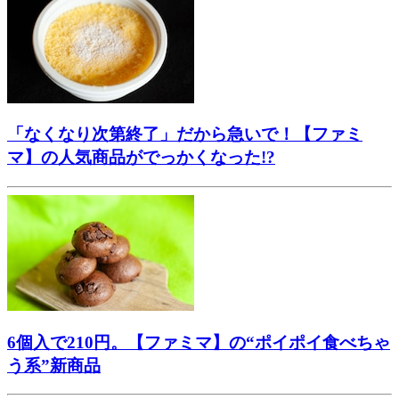
「なくなり次第終了」だから急いで！【ファミ
マ】の人気商品がでっかくなった!?
6個入で210円。【ファミマ】の“ポイポイ食べちゃ
う系”新商品