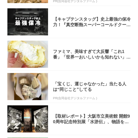
PR(合同会社デジタルファーム )
【キャプテンスタッグ】史上最強の保冷
力！『真空断熱スーパーコールドクーラ
ーボック...
ファミマ、美味すぎて大反響「これ1
番」「世界一おいしいかも知れない」
「飲めそう」
「宝くじ、運じゃなかった」当たる人
は“同じこと”してる
PR(合同会社デジタルファーム )
【取材レポート】大阪市立美術館 開館9
0周年記念特別展「水滸伝」、物語を知
らない...