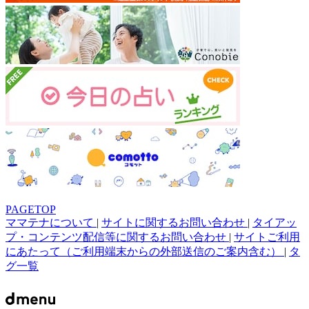
PAGETOP
ママテナについて
|
サイトに関するお問い合わせ
|
タイアッ
プ・コンテンツ配信等に関するお問い合わせ
|
サイトご利用
にあたって（ご利用端末からの外部送信のご案内含む）
|
タ
グ一覧