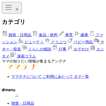
カテゴリ
雑貨・日用品
食品・飲料
教育
健康
ファ
ッション
ビューティ
どうぶつ
ベビー用品
マ
ネー・投資
くらしの相談
行事
おでかけ
エン
タメ
漫画コラム
ママの知りたい情報が集まるアンテナ
ママテナについて
ご利用にあたって
タグ一覧
>
雑貨・日用品