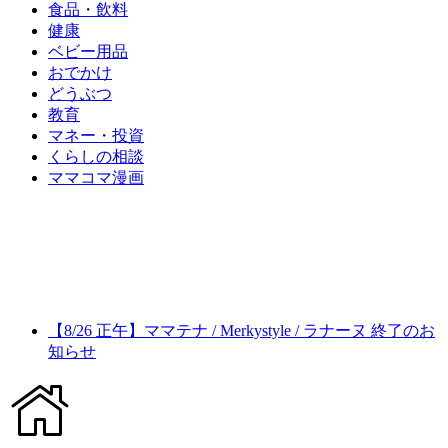
食品・飲料
健康
ベビー用品
おでかけ
どうぶつ
教育
マネー・投資
くらしの相談
ママコマ漫画
【8/26 正午】ママテナ / Merkystyle / ラナーヌ 終了のお
知らせ