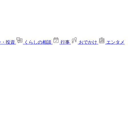
ー・投資
くらしの相談
行事
おでかけ
エンタメ