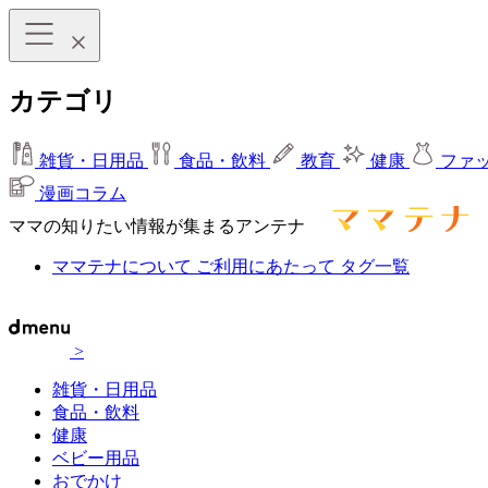
カテゴリ
雑貨・日用品
食品・飲料
教育
健康
ファ
漫画コラム
ママの知りたい情報が集まるアンテナ
ママテナについて
ご利用にあたって
タグ一覧
>
雑貨・日用品
食品・飲料
健康
ベビー用品
おでかけ