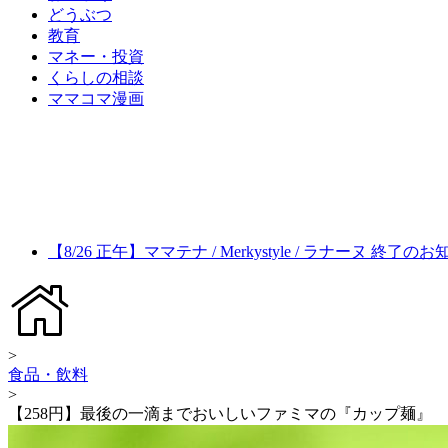
どうぶつ
教育
マネー・投資
くらしの相談
ママコマ漫画
【8/26 正午】ママテナ / Merkystyle / ラナーヌ 終了の
>
食品・飲料
>
【258円】最後の一滴までおいしいファミマの『カップ麺』