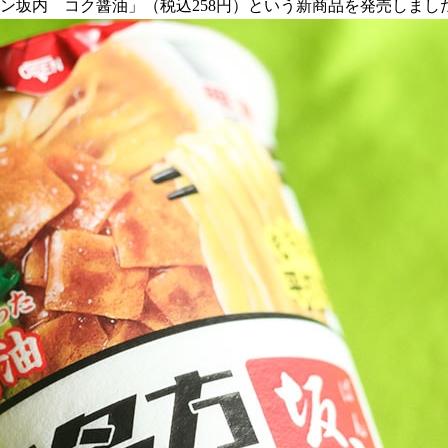
ーメン坂内 コク醤油」（税込258円）という新商品を発売しまし