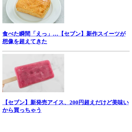
食べた瞬間「えっ」…【セブン】新作スイーツが
想像を超えてきた
【セブン】新発売アイス、200円超えだけど美味い
から買っちゃう