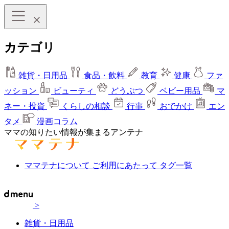
カテゴリ
雑貨・日用品
食品・飲料
教育
健康
ファ
ッション
ビューティ
どうぶつ
ベビー用品
マ
ネー・投資
くらしの相談
行事
おでかけ
エン
タメ
漫画コラム
ママの知りたい情報が集まるアンテナ
ママテナについて
ご利用にあたって
タグ一覧
>
雑貨・日用品