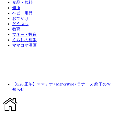
食品・飲料
健康
ベビー用品
おでかけ
どうぶつ
教育
マネー・投資
くらしの相談
ママコマ漫画
【8/26 正午】ママテナ / Merkystyle / ラナーヌ 終了のお
知らせ