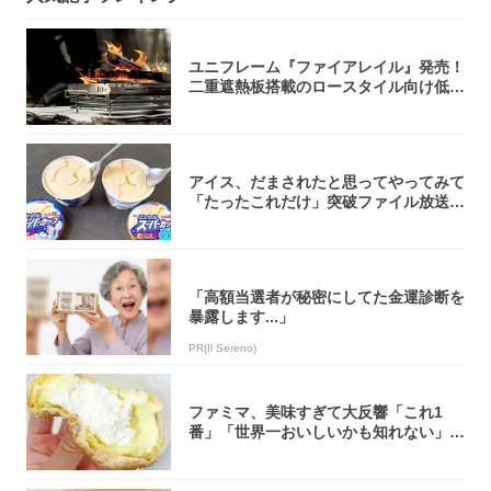
ユニフレーム『ファイアレイル』発売！
二重遮熱板搭載のロースタイル向け低型
焚き火台
アイス、だまされたと思ってやってみて
「たったこれだけ」突破ファイル放送で
大注目！...
「高額当選者が秘密にしてた金運診断を
暴露します...」
PR(Il Sereno)
ファミマ、美味すぎて大反響「これ1
番」「世界一おいしいかも知れない」
「飲めそう」