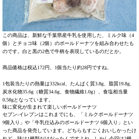
この商品は、新鮮な千葉県産牛乳を使用した、ミルク味（4
個）とチョコ味（2個）のボールドーナツを組み合わせたも
のです。白と黒の2色で牛柄を表現しているのだとか。
商品価格は税込172円。1個当たり約28円ですね。
1包装当たりの熱量は332kcal、たんぱく質3.8g、脂質19.8g、
炭水化物35.6g（糖質34.6g、食物繊維1.0g）、食塩相当量
0.58gとなっています。
味に変化が生まれて楽しいボールドーナツ
セブン-イレブンはこれまでにも、「ミルクボールドーナツ
9個入り」や「牛乳仕込みのボールドーナツ 6個入り」とい
った商品を発売しています。どちらもすごくおいしかったけ
れど、味は1種類だけだったんですよね。しかし今回は2種