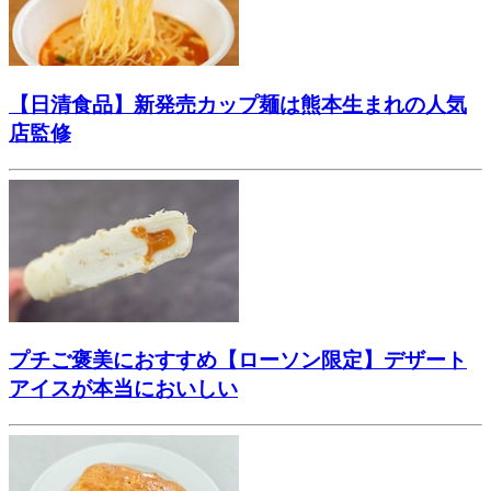
【日清食品】新発売カップ麺は熊本生まれの人気
店監修
プチご褒美におすすめ【ローソン限定】デザート
アイスが本当においしい