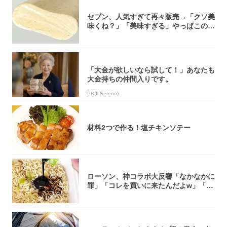
セブン、人気すぎて再々販売→「クソ美
味くね？」「美味すぎる」やっぱこのク
オリティ...
「大金が欲しいなら試して！」あなたも
大金持ちの仲間入りです。
PR(Il Sereno)
材料2つで作る！塩チキンソテー
ローソン、神コラボ大反響「なかなかに
罪」「コレを買いに来たんだよw」「３
件まわっ...