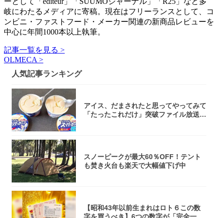
ーとして「editeur」「SUUMOジャーナル」「R25」など多
岐にわたるメディアに寄稿。現在はフリーランスとして、コ
ンビニ・ファストフード・メーカー関連の新商品レビューを
中心に年間1000本以上執筆。
記事一覧を見る >
OLMECA >
人気記事ランキング
アイス、だまされたと思ってやってみて
「たったこれだけ」突破ファイル放送で
大注目！...
スノーピークが最大60％OFF！テント
も焚き火台も楽天で大幅値下げ中
【昭和43年以前生まれはロト６この数
字を買うべき】6つの数字が「完全一