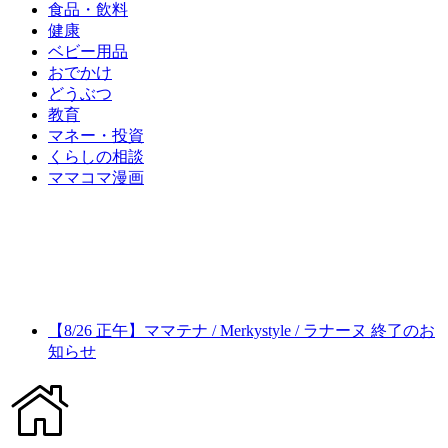
食品・飲料
健康
ベビー用品
おでかけ
どうぶつ
教育
マネー・投資
くらしの相談
ママコマ漫画
【8/26 正午】ママテナ / Merkystyle / ラナーヌ 終了のお
知らせ