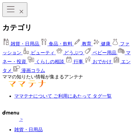
カテゴリ
雑貨・日用品
食品・飲料
教育
健康
ファ
ッション
ビューティ
どうぶつ
ベビー用品
マ
ネー・投資
くらしの相談
行事
おでかけ
エン
タメ
漫画コラム
ママの知りたい情報が集まるアンテナ
ママテナについて
ご利用にあたって
タグ一覧
>
雑貨・日用品