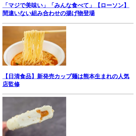
「マジで美味い」「みんな食べて」【ローソン】
間違いない組み合わせの揚げ物登場
【日清食品】新発売カップ麺は熊本生まれの人気
店監修