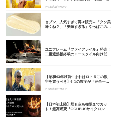
致」する方...
PR(株式会社MURA)
セブン、人気すぎて再々販売→「クソ美
味くね？」「美味すぎる」やっぱこのク
オリティ...
ユニフレーム『ファイアレイル』発売！
二重遮熱板搭載のロースタイル向け低型
焚き火台
【昭和43年以前生まれはロト６この数
字を買うべき】6つの数字が「完全一
致」する方...
PR(株式会社MURA)
【日本初上陸】煙も灰も極限までカッ
ト！超高燃費『GGUBUSサイクロン焚
火台』が...