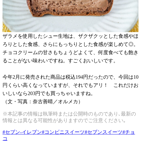
ザラメを使用したシュー生地は、ザクザクッとした食感やほ
ろりとした食感、さらにもっちりとした食感が楽しめて◎。
チョコクリームの甘さもちょうどよくて、何度食べても飽き
ることがない味わいですね。すごくおいしいです。
今年2月に発売された商品は税込194円だったので、今回は10
円くらい高くなっていますが、それでもアリ！ これだけお
いしいなら203円でも買っちゃいますね。
（文・写真：奈古善晴／オルメカ）
※本記事の情報は執筆時または公開時のものであり､最新の
情報とは異なる可能性がありますのでご注意ください｡
#
セブン-イレブン
#
コンビニスイーツ
#
セブンスイーツ
#
チョ
コ