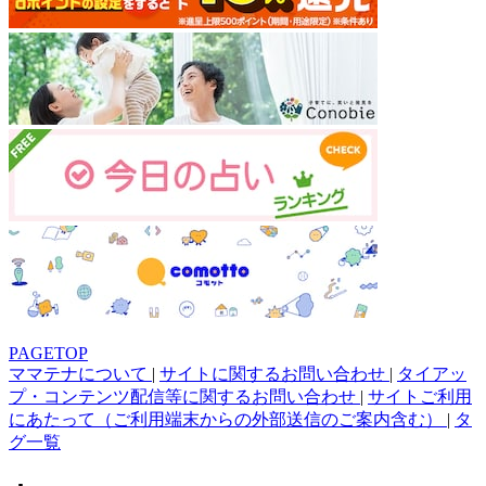
PAGETOP
ママテナについて
|
サイトに関するお問い合わせ
|
タイアッ
プ・コンテンツ配信等に関するお問い合わせ
|
サイトご利用
にあたって（ご利用端末からの外部送信のご案内含む）
|
タ
グ一覧