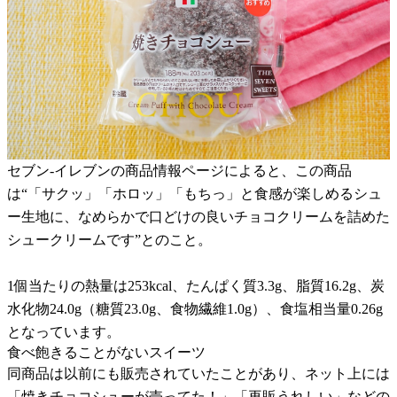
セブン-イレブンの商品情報ページによると、この商品
は“「サクッ」「ホロッ」「もちっ」と食感が楽しめるシュ
ー生地に、なめらかで口どけの良いチョコクリームを詰めた
シュークリームです”とのこと。
1個当たりの熱量は253kcal、たんぱく質3.3g、脂質16.2g、炭
水化物24.0g（糖質23.0g、食物繊維1.0g）、食塩相当量0.26g
となっています。
食べ飽きることがないスイーツ
同商品は以前にも販売されていたことがあり、ネット上には
「焼きチョコシューが売ってた！」「再販うれしい」などの