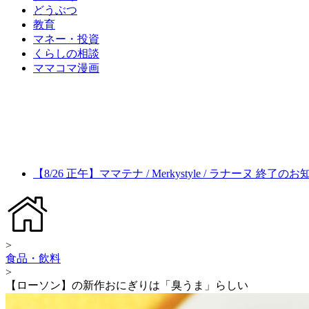
どうぶつ
教育
マネー・投資
くらしの相談
ママコマ漫画
【8/26 正午】ママテナ / Merkystyle / ラナーヌ 終了の
>
食品・飲料
>
【ローソン】の新作おにぎりは「臭うま」らしい