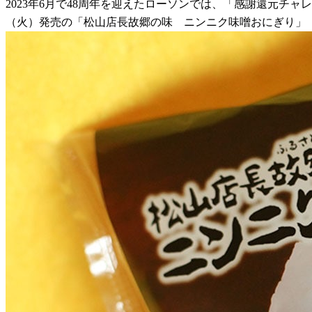
2023年6月で48周年を迎えたローソンでは、「感謝還元チ
（火）発売の「松山店長故郷の味 ニンニク味噌おにぎり」（