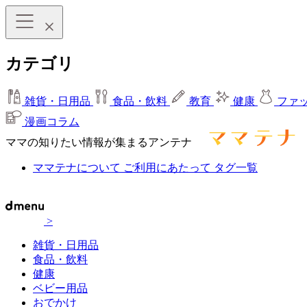
カテゴリ
雑貨・日用品
食品・飲料
教育
健康
ファ
漫画コラム
ママの知りたい情報が集まるアンテナ
ママテナについて
ご利用にあたって
タグ一覧
>
雑貨・日用品
食品・飲料
健康
ベビー用品
おでかけ