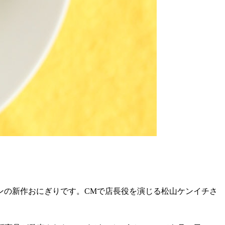
ンの新作おにぎりです。CMで店長役を演じる松山ケンイチさ