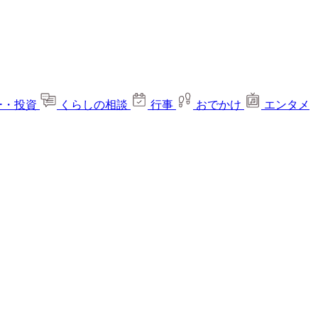
ー・投資
くらしの相談
行事
おでかけ
エンタメ