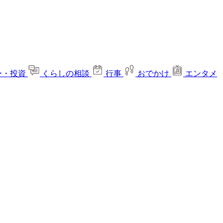
ー・投資
くらしの相談
行事
おでかけ
エンタメ