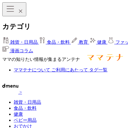
カテゴリ
雑貨・日用品
食品・飲料
教育
健康
ファ
漫画コラム
ママの知りたい情報が集まるアンテナ
ママテナについて
ご利用にあたって
タグ一覧
>
雑貨・日用品
食品・飲料
健康
ベビー用品
おでかけ