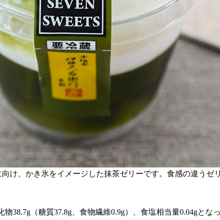
に向け、かき氷をイメージした抹茶ゼリーです。食感の違うゼ
、炭水化物38.7g（糖質37.8g、食物繊維0.9g）、食塩相当量0