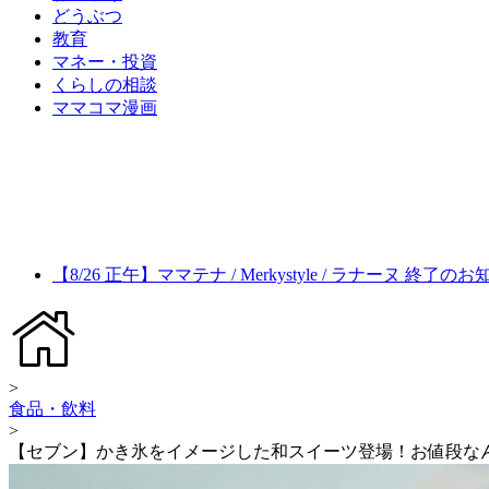
どうぶつ
教育
マネー・投資
くらしの相談
ママコマ漫画
【8/26 正午】ママテナ / Merkystyle / ラナーヌ 終了の
>
食品・飲料
>
【セブン】かき氷をイメージした和スイーツ登場！お値段なん