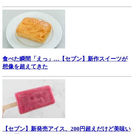
食べた瞬間「えっ」…【セブン】新作スイーツが
想像を超えてきた
【セブン】新発売アイス、200円超えだけど美味い