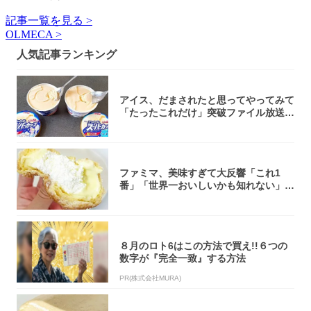
記事一覧を見る >
OLMECA >
人気記事ランキング
アイス、だまされたと思ってやってみて
「たったこれだけ」突破ファイル放送で
大注目！...
ファミマ、美味すぎて大反響「これ1
番」「世界一おいしいかも知れない」
「飲めそう」
８月のロト6はこの方法で買え!!６つの
数字が『完全一致』する方法
PR(株式会社MURA)