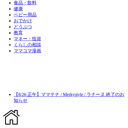
食品・飲料
健康
ベビー用品
おでかけ
どうぶつ
教育
マネー・投資
くらしの相談
ママコマ漫画
【8/26 正午】ママテナ / Merkystyle / ラナーヌ 終了のお
知らせ