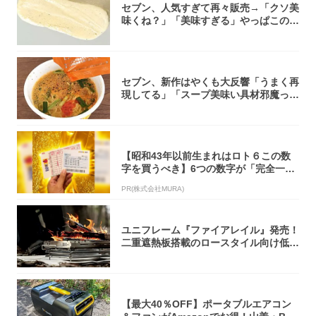
セブン、人気すぎて再々販売→「クソ美
味くね？」「美味すぎる」やっぱこのク
オリティ...
セブン、新作はやくも大反響「うまく再
現してる」「スープ美味い具材邪魔って
くらい美...
【昭和43年以前生まれはロト６この数
字を買うべき】6つの数字が「完全一
致」する方...
PR(株式会社MURA)
ユニフレーム『ファイアレイル』発売！
二重遮熱板搭載のロースタイル向け低型
焚き火台
【最大40％OFF】ポータブルエアコン