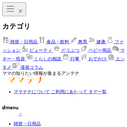
カテゴリ
雑貨・日用品
食品・飲料
教育
健康
ファ
ッション
ビューティ
どうぶつ
ベビー用品
マ
ネー・投資
くらしの相談
行事
おでかけ
エン
タメ
漫画コラム
ママの知りたい情報が集まるアンテナ
ママテナについて
ご利用にあたって
タグ一覧
>
雑貨・日用品