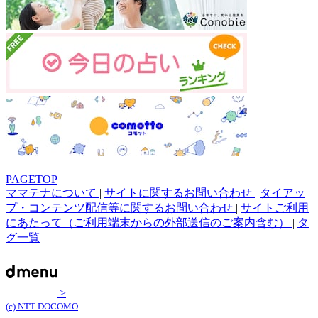
PAGETOP
ママテナについて
|
サイトに関するお問い合わせ
|
タイアッ
プ・コンテンツ配信等に関するお問い合わせ
|
サイトご利用
にあたって（ご利用端末からの外部送信のご案内含む）
|
タ
グ一覧
>
(c) NTT DOCOMO