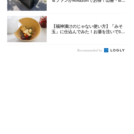
＆ファンがAmazonでお得！山善・Bo
u...
【福神漬けのじゃない使い方】「みそ
玉」に仕込んでみた！お湯を注いで30
秒で…朝の...
Recommended by