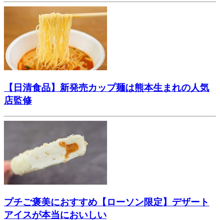
【日清食品】新発売カップ麺は熊本生まれの人気
店監修
プチご褒美におすすめ【ローソン限定】デザート
アイスが本当においしい