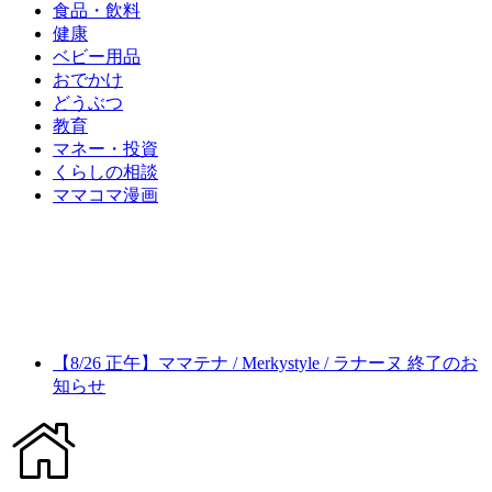
食品・飲料
健康
ベビー用品
おでかけ
どうぶつ
教育
マネー・投資
くらしの相談
ママコマ漫画
【8/26 正午】ママテナ / Merkystyle / ラナーヌ 終了のお
知らせ