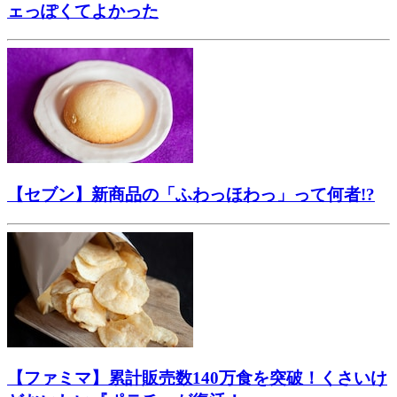
ェっぽくてよかった
【セブン】新商品の「ふわっほわっ」って何者!?
【ファミマ】累計販売数140万食を突破！くさいけ