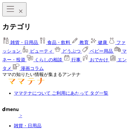
カテゴリ
雑貨・日用品
食品・飲料
教育
健康
ファ
ッション
ビューティ
どうぶつ
ベビー用品
マ
ネー・投資
くらしの相談
行事
おでかけ
エン
タメ
漫画コラム
ママの知りたい情報が集まるアンテナ
ママテナについて
ご利用にあたって
タグ一覧
>
雑貨・日用品