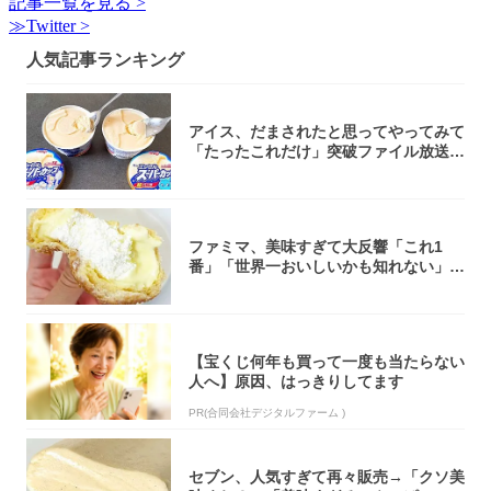
記事一覧を見る >
≫Twitter >
人気記事ランキング
アイス、だまされたと思ってやってみて
「たったこれだけ」突破ファイル放送で
大注目！...
ファミマ、美味すぎて大反響「これ1
番」「世界一おいしいかも知れない」
「飲めそう」
【宝くじ何年も買って一度も当たらない
人へ】原因、はっきりしてます
PR(合同会社デジタルファーム )
セブン、人気すぎて再々販売→「クソ美