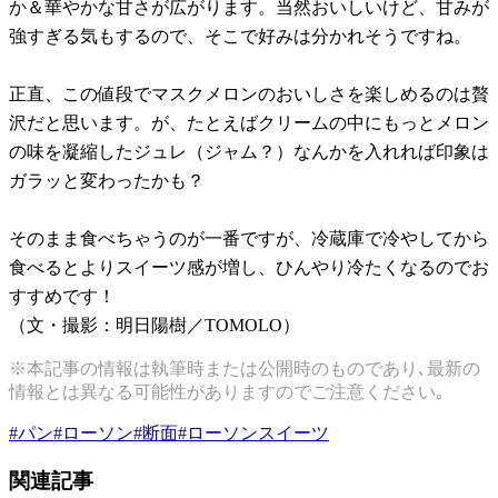
か＆華やかな甘さが広がります。当然おいしいけど、甘みが
強すぎる気もするので、そこで好みは分かれそうですね。
正直、この値段でマスクメロンのおいしさを楽しめるのは贅
沢だと思います。が、たとえばクリームの中にもっとメロン
の味を凝縮したジュレ（ジャム？）なんかを入れれば印象は
ガラッと変わったかも？
そのまま食べちゃうのが一番ですが、冷蔵庫で冷やしてから
食べるとよりスイーツ感が増し、ひんやり冷たくなるのでお
すすめです！
（文・撮影：明日陽樹／TOMOLO）
※本記事の情報は執筆時または公開時のものであり､最新の
情報とは異なる可能性がありますのでご注意ください｡
#
パン
#
ローソン
#
断面
#
ローソンスイーツ
関連記事