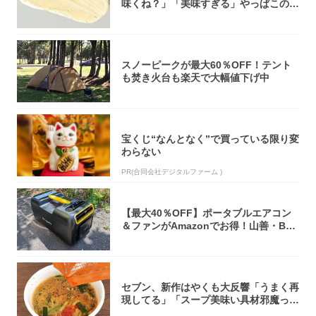
味くね？」「美味すぎる」やっぱこのク
オリティ...
スノーピークが最大60％OFF！テント
も焚き火台も楽天で大幅値下げ中
宝くじ“なんとなく”で買っている限り変
わらない
PR(合同会社デジタルファーム )
【最大40％OFF】ポータブルエアコン
＆ファンがAmazonでお得！山善・Bo
u...
セブン、新作はやくも大反響「うまく再
現してる」「スープ美味い具材邪魔って
くらい美...