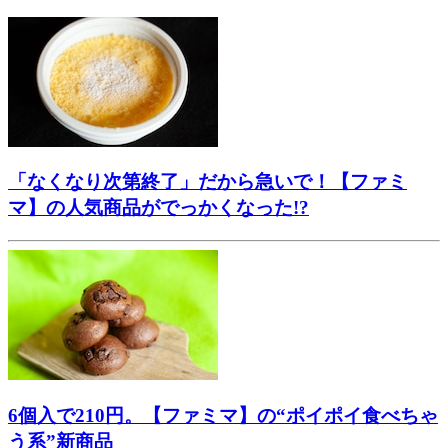
「なくなり次第終了」だから急いで！【ファミ
マ】の人気商品がでっかくなった!?
6個入で210円。【ファミマ】の“ポイポイ食べちゃ
う系”新商品