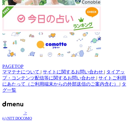
PAGETOP
ママテナについて
|
サイトに関するお問い合わせ
|
タイアッ
プ・コンテンツ配信等に関するお問い合わせ
|
サイトご利用
にあたって（ご利用端末からの外部送信のご案内含む）
|
タ
グ一覧
>
(c) NTT DOCOMO