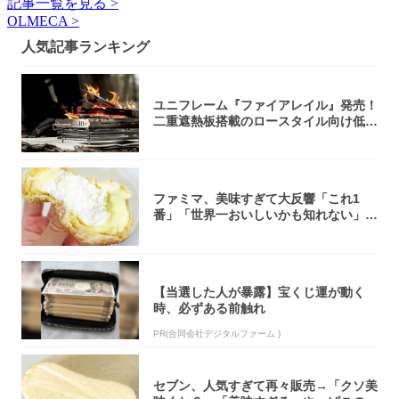
記事一覧を見る >
OLMECA >
人気記事ランキング
ユニフレーム『ファイアレイル』発売！
二重遮熱板搭載のロースタイル向け低型
焚き火台
ファミマ、美味すぎて大反響「これ1
番」「世界一おいしいかも知れない」
「飲めそう」
【当選した人が暴露】宝くじ運が動く
時、必ずある前触れ
PR(合同会社デジタルファーム )
セブン、人気すぎて再々販売→「クソ美