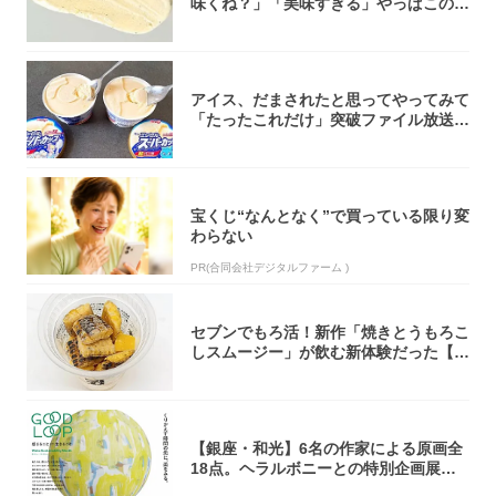
味くね？」「美味すぎる」やっぱこのク
オリティ...
アイス、だまされたと思ってやってみて
「たったこれだけ」突破ファイル放送で
大注目！...
宝くじ“なんとなく”で買っている限り変
わらない
PR(合同会社デジタルファーム )
セブンでもろ活！新作「焼きとうもろこ
しスムージー」が飲む新体験だった【東
京の一部...
【銀座・和光】6名の作家による原画全
18点。ヘラルボニーとの特別企画展「G
OOD...