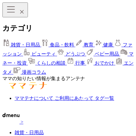
カテゴリ
雑貨・日用品
食品・飲料
教育
健康
ファ
ッション
ビューティ
どうぶつ
ベビー用品
マ
ネー・投資
くらしの相談
行事
おでかけ
エン
タメ
漫画コラム
ママの知りたい情報が集まるアンテナ
ママテナについて
ご利用にあたって
タグ一覧
>
雑貨・日用品