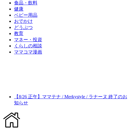
食品・飲料
健康
ベビー用品
おでかけ
どうぶつ
教育
マネー・投資
くらしの相談
ママコマ漫画
【8/26 正午】ママテナ / Merkystyle / ラナーヌ 終了のお
知らせ