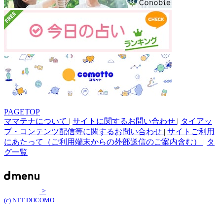
PAGETOP
ママテナについて
|
サイトに関するお問い合わせ
|
タイアッ
プ・コンテンツ配信等に関するお問い合わせ
|
サイトご利用
にあたって（ご利用端末からの外部送信のご案内含む）
|
タ
グ一覧
>
(c) NTT DOCOMO