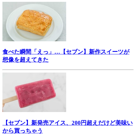
食べた瞬間「えっ」…【セブン】新作スイーツが
想像を超えてきた
【セブン】新発売アイス、200円超えだけど美味い
から買っちゃう