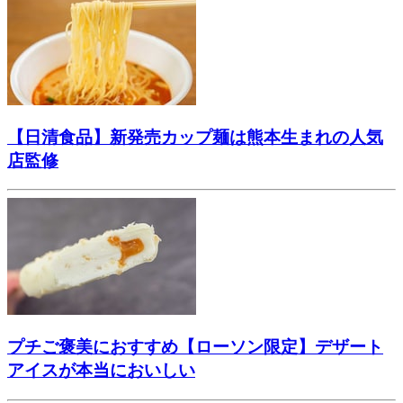
【日清食品】新発売カップ麺は熊本生まれの人気
店監修
プチご褒美におすすめ【ローソン限定】デザート
アイスが本当においしい