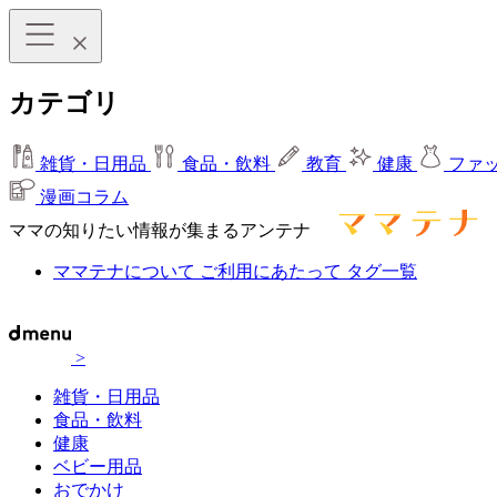
カテゴリ
雑貨・日用品
食品・飲料
教育
健康
ファ
漫画コラム
ママの知りたい情報が集まるアンテナ
ママテナについて
ご利用にあたって
タグ一覧
>
雑貨・日用品
食品・飲料
健康
ベビー用品
おでかけ