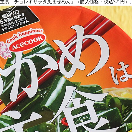
めは主食 チョレギサラダ風まぜめん」（購入価格：税込321円）