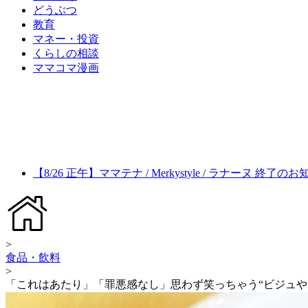
どうぶつ
教育
マネー・投資
くらしの相談
ママコマ漫画
【8/26 正午】ママテナ / Merkystyle / ラナーヌ 終了の
>
食品・飲料
>
「これはあたり」「罪悪感なし」思わず笑っちゃう“ビジュや