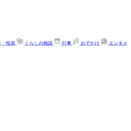
ー・投資
くらしの相談
行事
おでかけ
エンタメ