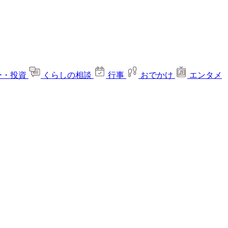
ー・投資
くらしの相談
行事
おでかけ
エンタメ