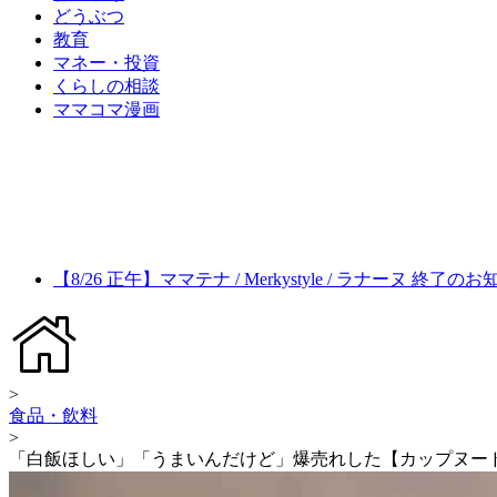
どうぶつ
教育
マネー・投資
くらしの相談
ママコマ漫画
【8/26 正午】ママテナ / Merkystyle / ラナーヌ 終了の
>
食品・飲料
>
「白飯ほしい」「うまいんだけど」爆売れした【カップヌー