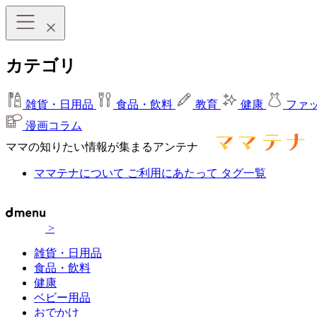
カテゴリ
雑貨・日用品
食品・飲料
教育
健康
ファ
漫画コラム
ママの知りたい情報が集まるアンテナ
ママテナについて
ご利用にあたって
タグ一覧
>
雑貨・日用品
食品・飲料
健康
ベビー用品
おでかけ