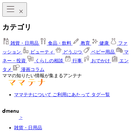
カテゴリ
雑貨・日用品
食品・飲料
教育
健康
ファ
ッション
ビューティ
どうぶつ
ベビー用品
マ
ネー・投資
くらしの相談
行事
おでかけ
エン
タメ
漫画コラム
ママの知りたい情報が集まるアンテナ
ママテナについて
ご利用にあたって
タグ一覧
>
雑貨・日用品