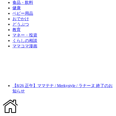
食品・飲料
健康
ベビー用品
おでかけ
どうぶつ
教育
マネー・投資
くらしの相談
ママコマ漫画
【8/26 正午】ママテナ / Merkystyle / ラナーヌ 終了のお
知らせ