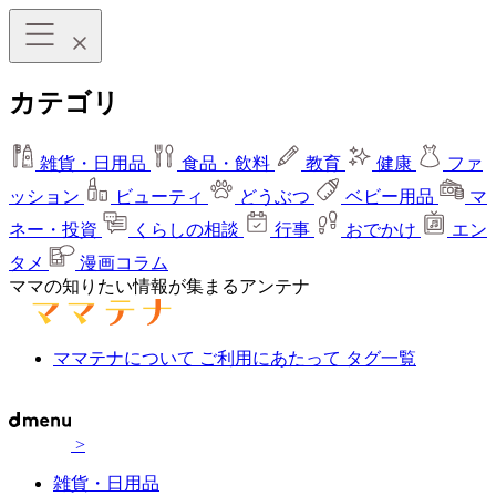
カテゴリ
雑貨・日用品
食品・飲料
教育
健康
ファ
ッション
ビューティ
どうぶつ
ベビー用品
マ
ネー・投資
くらしの相談
行事
おでかけ
エン
タメ
漫画コラム
ママの知りたい情報が集まるアンテナ
ママテナについて
ご利用にあたって
タグ一覧
>
雑貨・日用品