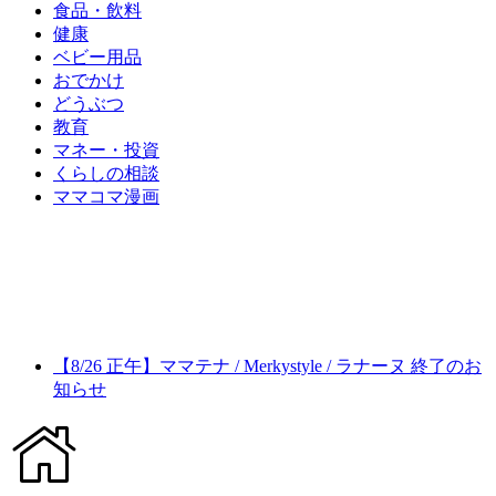
食品・飲料
健康
ベビー用品
おでかけ
どうぶつ
教育
マネー・投資
くらしの相談
ママコマ漫画
【8/26 正午】ママテナ / Merkystyle / ラナーヌ 終了のお
知らせ