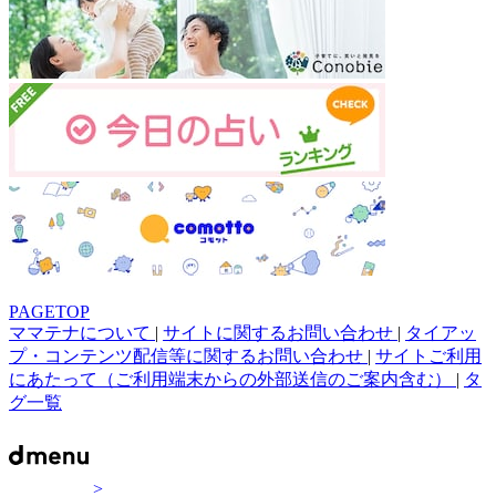
PAGETOP
ママテナについて
|
サイトに関するお問い合わせ
|
タイアッ
プ・コンテンツ配信等に関するお問い合わせ
|
サイトご利用
にあたって（ご利用端末からの外部送信のご案内含む）
|
タ
グ一覧
>