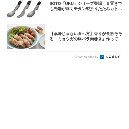
SOTO『UKU』シリーズ登場！直置きで
も先端が浮くチタン製折りたたみカトラ
リー
【薬味じゃない食べ方】香りが食欲そそ
る「ミョウガの豚バラ肉巻き」作ってみ
た！辛み...
Recommended by