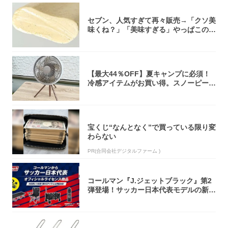
セブン、人気すぎて再々販売→「クソ美
味くね？」「美味すぎる」やっぱこのク
オリティ...
【最大44％OFF】夏キャンプに必須！
冷感アイテムがお買い得。スノーピー
ク・ロゴ...
宝くじ“なんとなく”で買っている限り変
わらない
PR(合同会社デジタルファーム )
コールマン『J.ジェットブラック』第2
弾登場！サッカー日本代表モデルの新作
5アイ...