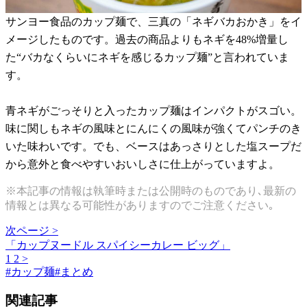
サンヨー食品のカップ麺で、三真の「ネギバカおかき」をイ
メージしたものです。過去の商品よりもネギを48%増量し
た“バカなくらいにネギを感じるカップ麺”と言われていま
す。
青ネギがごっそりと入ったカップ麺はインパクトがスゴい。
味に関しもネギの風味とにんにくの風味が強くてパンチのき
いた味わいです。でも、ベースはあっさりとした塩スープだ
から意外と食べやすいおいしさに仕上がっていますよ。
※本記事の情報は執筆時または公開時のものであり､最新の
情報とは異なる可能性がありますのでご注意ください｡
次ページ >
「カップヌードル スパイシーカレー ビッグ」
1
2
>
#
カップ麺
#
まとめ
関連記事