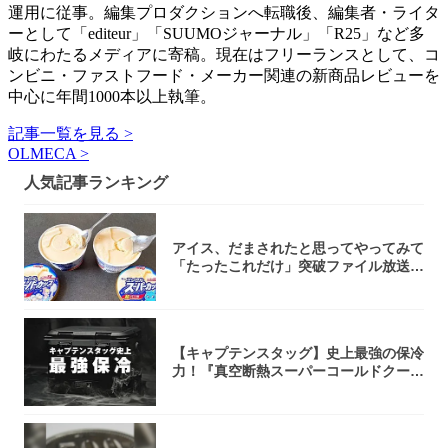
運用に従事。編集プロダクションへ転職後、編集者・ライタ
ーとして「editeur」「SUUMOジャーナル」「R25」など多
岐にわたるメディアに寄稿。現在はフリーランスとして、コ
ンビニ・ファストフード・メーカー関連の新商品レビューを
中心に年間1000本以上執筆。
記事一覧を見る >
OLMECA >
人気記事ランキング
アイス、だまされたと思ってやってみて
「たったこれだけ」突破ファイル放送で
大注目！...
【キャプテンスタッグ】史上最強の保冷
力！『真空断熱スーパーコールドクーラ
ーボック...