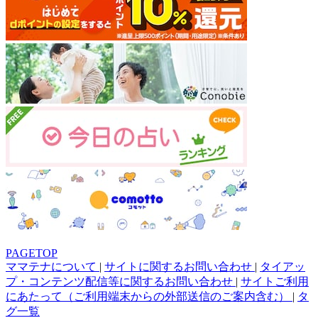
PAGETOP
ママテナについて
|
サイトに関するお問い合わせ
|
タイアッ
プ・コンテンツ配信等に関するお問い合わせ
|
サイトご利用
にあたって（ご利用端末からの外部送信のご案内含む）
|
タ
グ一覧