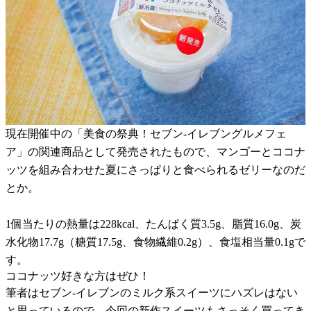
現在開催中の「美食の祭典！セブン-イレブングルメフェ
ア」の関連商品として発売されたもので、マンゴーとココナ
ッツを組み合わせた夏にさっぱりと食べられるゼリーなのだ
とか。
1個当たりの熱量は228kcal、たんぱく質3.5g、脂質16.0g、炭
水化物17.7g（糖質17.5g、食物繊維0.2g）、食塩相当量0.1gで
す。
ココナッツ好きな方はぜひ！
筆者はセブン-イレブンのミルク系スイーツにハズレはない
と思っているので、今回の新作スイーツもさっそく買ってき