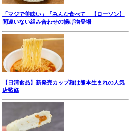
「マジで美味い」「みんな食べて」【ローソン】
間違いない組み合わせの揚げ物登場
【日清食品】新発売カップ麺は熊本生まれの人気
店監修