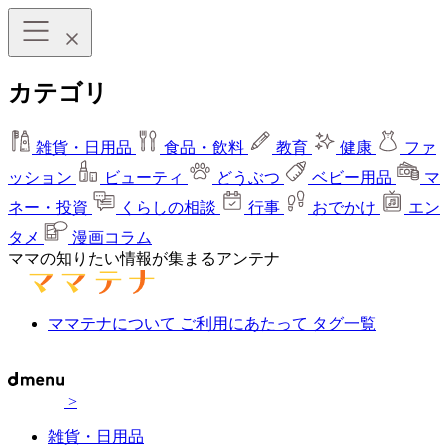
カテゴリ
雑貨・日用品
食品・飲料
教育
健康
ファ
ッション
ビューティ
どうぶつ
ベビー用品
マ
ネー・投資
くらしの相談
行事
おでかけ
エン
タメ
漫画コラム
ママの知りたい情報が集まるアンテナ
ママテナについて
ご利用にあたって
タグ一覧
>
雑貨・日用品