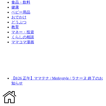
食品・飲料
健康
ベビー用品
おでかけ
どうぶつ
教育
マネー・投資
くらしの相談
ママコマ漫画
【8/26 正午】ママテナ / Merkystyle / ラナーヌ 終了のお
知らせ