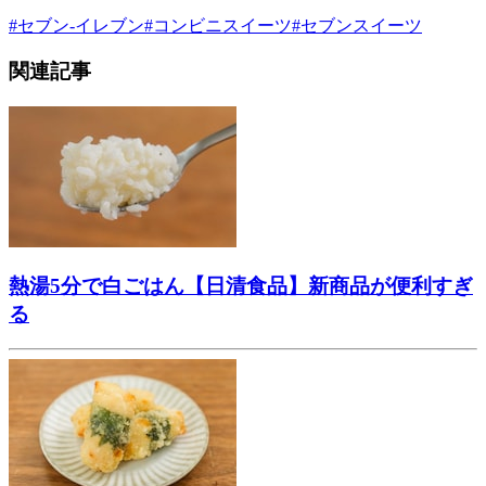
#
セブン-イレブン
#
コンビニスイーツ
#
セブンスイーツ
関連記事
熱湯5分で白ごはん【日清食品】新商品が便利すぎ
る