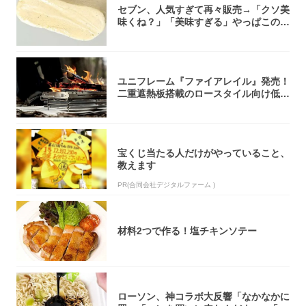
セブン、人気すぎて再々販売→「クソ美
味くね？」「美味すぎる」やっぱこのク
オリティ...
ユニフレーム『ファイアレイル』発売！
二重遮熱板搭載のロースタイル向け低型
焚き火台
宝くじ当たる人だけがやっていること、
教えます
PR(合同会社デジタルファーム )
材料2つで作る！塩チキンソテー
ローソン、神コラボ大反響「なかなかに