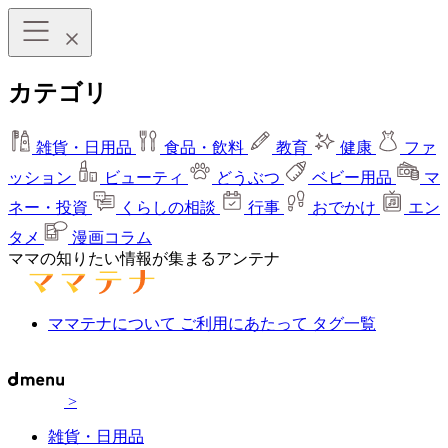
カテゴリ
雑貨・日用品
食品・飲料
教育
健康
ファ
ッション
ビューティ
どうぶつ
ベビー用品
マ
ネー・投資
くらしの相談
行事
おでかけ
エン
タメ
漫画コラム
ママの知りたい情報が集まるアンテナ
ママテナについて
ご利用にあたって
タグ一覧
>
雑貨・日用品