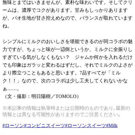
無味とまではいきませんが、素朴な味わいです。そしてクリ
ームは、濃厚でコクがあります。甘みもしっかりあります
が、パオ生地が甘さ控えめなので、バランスが取れています
ね。
シンプルにミルクのおいしさを堪能できるのが同コラボの魅
力ですが、ちょっと味が一辺倒というか、ミルクに全振りし
すぎている気がしなくもない？ ジャムか何かを入れるだけ
でも印象はガラッと変わるはずだし、それでミルクのよさが
より際立つこともあると思います。7品すべてが「ミル
ク！！」なので、次のコラボは少し工夫してくれないかな
ぁ……。
（文・撮影：明日陽樹／TOMOLO）
※本記事の情報は執筆時または公開時のものであり､最新の
情報とは異なる可能性がありますのでご注意ください｡
#
ローソン
#
コンビニスイーツ
#
ローソンスイーツ
#
Milk