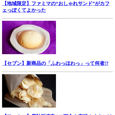
【地域限定】ファミマの“おしゃれサンド”がカフ
ェっぽくてよかった
【セブン】新商品の「ふわっほわっ」って何者!?