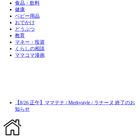
食品・飲料
健康
ベビー用品
おでかけ
どうぶつ
教育
マネー・投資
くらしの相談
ママコマ漫画
【8/26 正午】ママテナ / Merkystyle / ラナーヌ 終了のお
知らせ