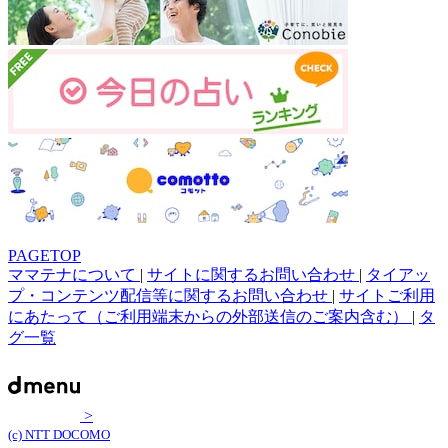
PAGETOP
ママテナについて
|
サイトに関するお問い合わせ
|
タイアッ
プ・コンテンツ配信等に関するお問い合わせ
|
サイトご利用
にあたって（ご利用端末からの外部送信のご案内含む）
|
タ
グ一覧
>
(c) NTT DOCOMO