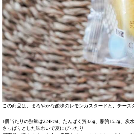
この商品は、まろやかな酸味のレモンカスタードと、チーズ
1個当たりの熱量は224kcal、たんぱく質3.6g、脂質15.2g、炭水
さっぱりとした味わいで夏にぴったり