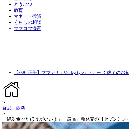
どうぶつ
教育
マネー・投資
くらしの相談
ママコマ漫画
【8/26 正午】ママテナ / Merkystyle / ラナーヌ 終了の
>
食品・飲料
>
「絶対食べたほうがいいよ」「最高」新発売の【セブン】ス