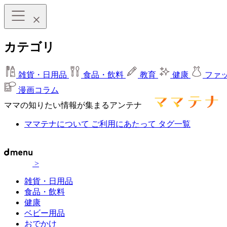
カテゴリ
雑貨・日用品
食品・飲料
教育
健康
ファ
漫画コラム
ママの知りたい情報が集まるアンテナ
ママテナについて
ご利用にあたって
タグ一覧
>
雑貨・日用品
食品・飲料
健康
ベビー用品
おでかけ