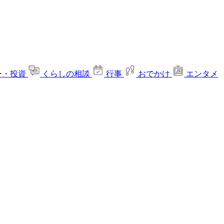
ー・投資
くらしの相談
行事
おでかけ
エンタメ