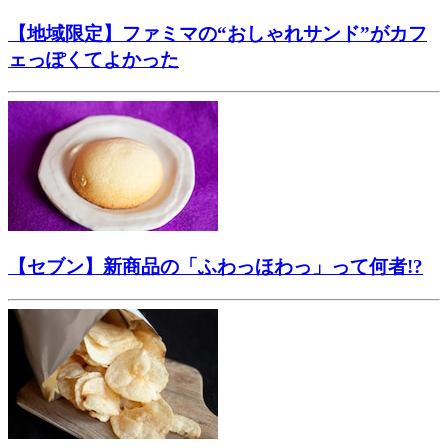
【地域限定】ファミマの“おしゃれサンド”がカフ
ェっぽくてよかった
【セブン】新商品の「ふわっほわっ」って何者!?