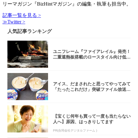
リーマガジン『BizHintマガジン』の編集・執筆も担当中。
記事一覧を見る >
≫Twitter >
人気記事ランキング
ユニフレーム『ファイアレイル』発売！
二重遮熱板搭載のロースタイル向け低型
焚き火台
アイス、だまされたと思ってやってみて
「たったこれだけ」突破ファイル放送で
大注目！...
【宝くじ何年も買って一度も当たらない
人へ】原因、はっきりしてます
PR(合同会社デジタルファーム )