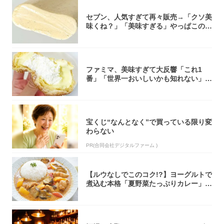
セブン、人気すぎて再々販売→「クソ美
味くね？」「美味すぎる」やっぱこのク
オリティ...
ファミマ、美味すぎて大反響「これ1
番」「世界一おいしいかも知れない」
「飲めそう」
宝くじ“なんとなく”で買っている限り変
わらない
PR(合同会社デジタルファーム )
【ルウなしでこのコク!?】ヨーグルトで
煮込む本格「夏野菜たっぷりカレー」作
ってみ...