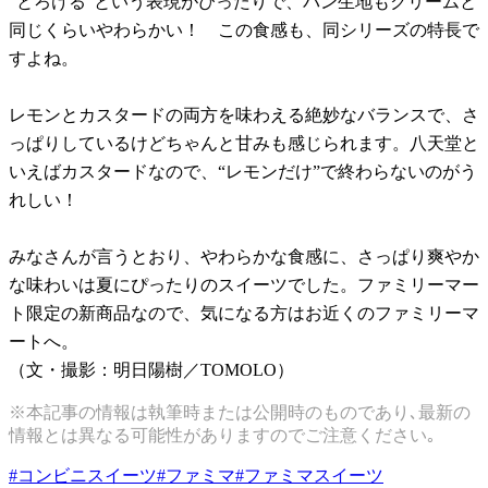
“とろける”という表現がぴったりで、パン生地もクリームと
同じくらいやわらかい！ この食感も、同シリーズの特長で
すよね。
レモンとカスタードの両方を味わえる絶妙なバランスで、さ
っぱりしているけどちゃんと甘みも感じられます。八天堂と
いえばカスタードなので、“レモンだけ”で終わらないのがう
れしい！
みなさんが言うとおり、やわらかな食感に、さっぱり爽やか
な味わいは夏にぴったりのスイーツでした。ファミリーマー
ト限定の新商品なので、気になる方はお近くのファミリーマ
ートへ。
（文・撮影：明日陽樹／TOMOLO）
※本記事の情報は執筆時または公開時のものであり､最新の
情報とは異なる可能性がありますのでご注意ください｡
#
コンビニスイーツ
#
ファミマ
#
ファミマスイーツ