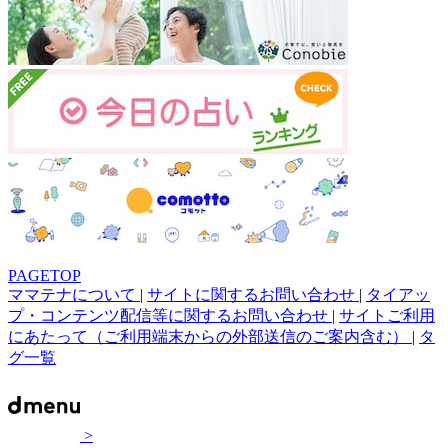
PAGETOP
ママテナについて
|
サイトに関するお問い合わせ
|
タイアッ
プ・コンテンツ配信等に関するお問い合わせ
|
サイトご利用
にあたって（ご利用端末からの外部送信のご案内含む）
|
タ
グ一覧
>