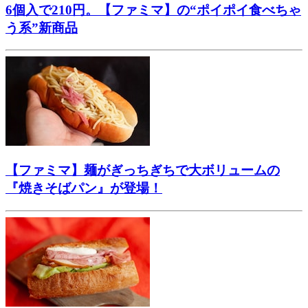
6個入で210円。【ファミマ】の“ポイポイ食べちゃ
う系”新商品
【ファミマ】麺がぎっちぎちで大ボリュームの
『焼きそばパン』が登場！