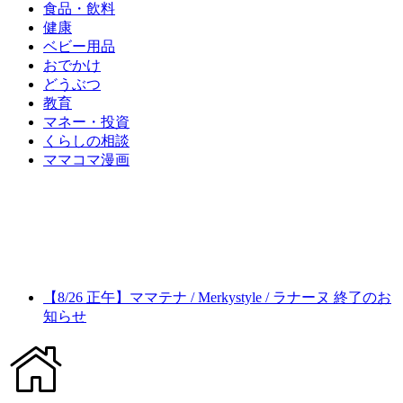
食品・飲料
健康
ベビー用品
おでかけ
どうぶつ
教育
マネー・投資
くらしの相談
ママコマ漫画
【8/26 正午】ママテナ / Merkystyle / ラナーヌ 終了のお
知らせ