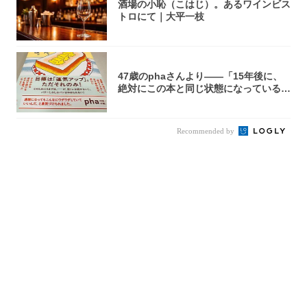
酒場の小恥（こはじ）。あるワインビス
トロにて｜大平一枝
47歳のphaさんより――「15年後に、
絶対にこの本と同じ状態になっている自
信が...
Recommended by