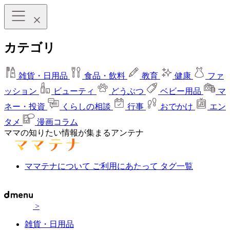
カテゴリ
雑貨・日用品
食品・飲料
教育
健康
ファ
ッション
ビューティ
どうぶつ
ベビー用品
マ
ネー・投資
くらしの相談
行事
おでかけ
エン
タメ
漫画コラム
ママの知りたい情報が集まるアンテナ
ママテナについて
ご利用にあたって
タグ一覧
>
雑貨・日用品