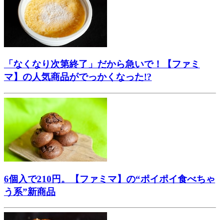
「なくなり次第終了」だから急いで！【ファミ
マ】の人気商品がでっかくなった!?
6個入で210円。【ファミマ】の“ポイポイ食べちゃ
う系”新商品