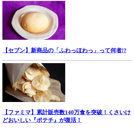
【セブン】新商品の「ふわっほわっ」って何者!?
【ファミマ】累計販売数140万食を突破！くさいけ
どおいしい『ポテチ』が復活！