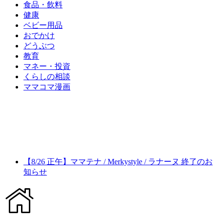
食品・飲料
健康
ベビー用品
おでかけ
どうぶつ
教育
マネー・投資
くらしの相談
ママコマ漫画
【8/26 正午】ママテナ / Merkystyle / ラナーヌ 終了のお
知らせ