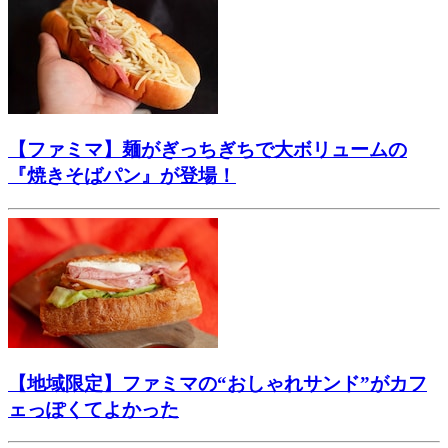
【ファミマ】麺がぎっちぎちで大ボリュームの
『焼きそばパン』が登場！
【地域限定】ファミマの“おしゃれサンド”がカフ
ェっぽくてよかった