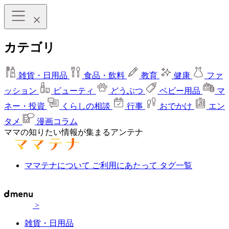
カテゴリ
雑貨・日用品
食品・飲料
教育
健康
ファ
ッション
ビューティ
どうぶつ
ベビー用品
マ
ネー・投資
くらしの相談
行事
おでかけ
エン
タメ
漫画コラム
ママの知りたい情報が集まるアンテナ
ママテナについて
ご利用にあたって
タグ一覧
>
雑貨・日用品