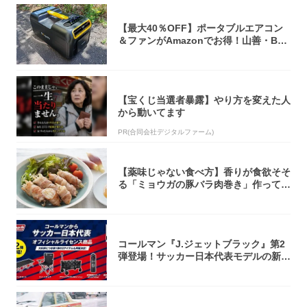
【最大40％OFF】ポータブルエアコン
＆ファンがAmazonでお得！山善・Bo
u...
【宝くじ当選者暴露】やり方を変えた人
から動いてます
PR(合同会社デジタルファーム)
【薬味じゃない食べ方】香りが食欲そそ
る「ミョウガの豚バラ肉巻き」作ってみ
た！辛み...
コールマン『J.ジェットブラック』第2
弾登場！サッカー日本代表モデルの新作
5アイ...