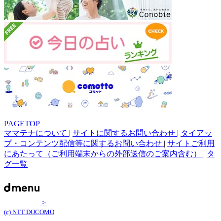
PAGETOP
ママテナについて
|
サイトに関するお問い合わせ
|
タイアッ
プ・コンテンツ配信等に関するお問い合わせ
|
サイトご利用
にあたって（ご利用端末からの外部送信のご案内含む）
|
タ
グ一覧
>
(c) NTT DOCOMO