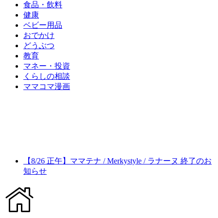
食品・飲料
健康
ベビー用品
おでかけ
どうぶつ
教育
マネー・投資
くらしの相談
ママコマ漫画
【8/26 正午】ママテナ / Merkystyle / ラナーヌ 終了のお
知らせ