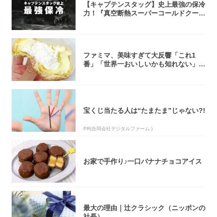
【キャプテンスタッグ】史上最強の保冷
力！『真空断熱スーパーコールドクーラ
ーボック...
ファミマ、美味すぎて大反響「これ1
番」「世界一おいしいかも知れない」
「飲めそう」
宝くじ当たる人は“たまたま”じゃない?!
PR(合同会社デジタルファーム )
お家で手作り♪一口バナナチョコアイス
最大の理由｜辻クラシック（ニッポンの
社長）