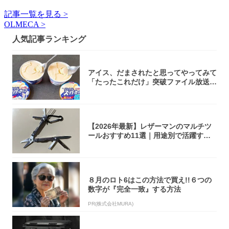
記事一覧を見る >
OLMECA >
人気記事ランキング
アイス、だまされたと思ってやってみて
「たったこれだけ」突破ファイル放送で
大注目！...
【2026年最新】レザーマンのマルチツ
ールおすすめ11選｜用途別で活躍する
モデル...
８月のロト6はこの方法で買え!!６つの
数字が『完全一致』する方法
PR(株式会社MURA)