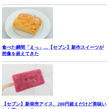
食べた瞬間「えっ」…【セブン】新作スイーツが
想像を超えてきた
【セブン】新発売アイス、200円超えだけど美味い