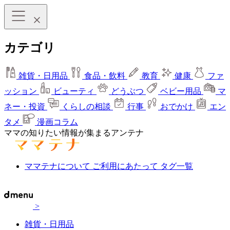
カテゴリ
雑貨・日用品
食品・飲料
教育
健康
ファ
ッション
ビューティ
どうぶつ
ベビー用品
マ
ネー・投資
くらしの相談
行事
おでかけ
エン
タメ
漫画コラム
ママの知りたい情報が集まるアンテナ
ママテナについて
ご利用にあたって
タグ一覧
>
雑貨・日用品