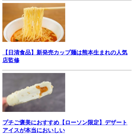
【日清食品】新発売カップ麺は熊本生まれの人気
店監修
プチご褒美におすすめ【ローソン限定】デザート
アイスが本当においしい