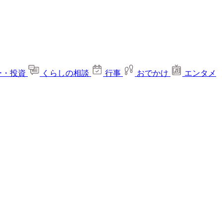
ー・投資
くらしの相談
行事
おでかけ
エンタメ