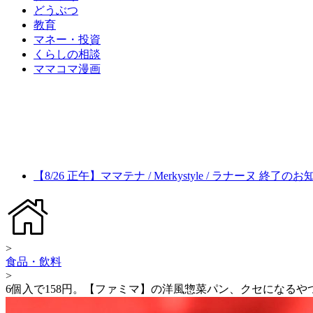
どうぶつ
教育
マネー・投資
くらしの相談
ママコマ漫画
【8/26 正午】ママテナ / Merkystyle / ラナーヌ 終了の
>
食品・飲料
>
6個入で158円。【ファミマ】の洋風惣菜パン、クセになるや