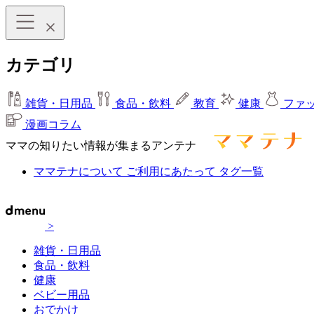
カテゴリ
雑貨・日用品
食品・飲料
教育
健康
ファ
漫画コラム
ママの知りたい情報が集まるアンテナ
ママテナについて
ご利用にあたって
タグ一覧
>
雑貨・日用品
食品・飲料
健康
ベビー用品
おでかけ