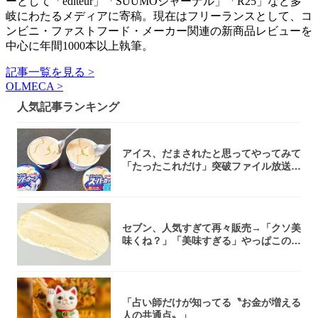
ーとして「editeur」「SUUMOジャーナル」「R25」など多
岐にわたるメディアに寄稿。現在はフリーランスとして、コ
ンビニ・ファストフード・メーカー関連の新商品レビューを
中心に年間1000本以上執筆。
記事一覧を見る >
OLMECA >
人気記事ランキング
アイス、だまされたと思ってやってみて
「たったこれだけ」突破ファイル放送で
大注目！...
セブン、人気すぎて再々販売→「クソ美
味くね？」「美味すぎる」やっぱこのク
オリティ...
「占い師だけが知ってる〝お金が増える
人の共通点〟」