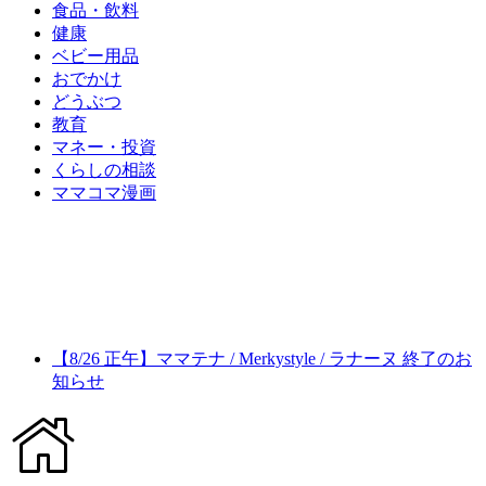
食品・飲料
健康
ベビー用品
おでかけ
どうぶつ
教育
マネー・投資
くらしの相談
ママコマ漫画
【8/26 正午】ママテナ / Merkystyle / ラナーヌ 終了のお
知らせ