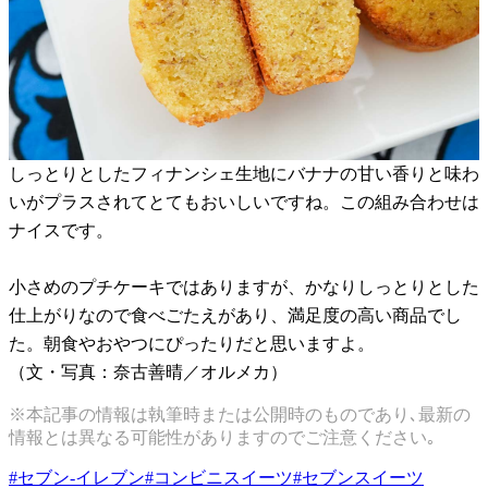
しっとりとしたフィナンシェ生地にバナナの甘い香りと味わ
いがプラスされてとてもおいしいですね。この組み合わせは
ナイスです。
小さめのプチケーキではありますが、かなりしっとりとした
仕上がりなので食べごたえがあり、満足度の高い商品でし
た。朝食やおやつにぴったりだと思いますよ。
（文・写真：奈古善晴／オルメカ）
※本記事の情報は執筆時または公開時のものであり､最新の
情報とは異なる可能性がありますのでご注意ください｡
#
セブン-イレブン
#
コンビニスイーツ
#
セブンスイーツ