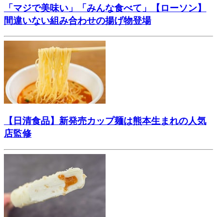
「マジで美味い」「みんな食べて」【ローソン】
間違いない組み合わせの揚げ物登場
【日清食品】新発売カップ麺は熊本生まれの人気
店監修