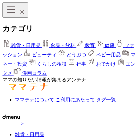
カテゴリ
雑貨・日用品
食品・飲料
教育
健康
ファ
ッション
ビューティ
どうぶつ
ベビー用品
マ
ネー・投資
くらしの相談
行事
おでかけ
エン
タメ
漫画コラム
ママの知りたい情報が集まるアンテナ
ママテナについて
ご利用にあたって
タグ一覧
>
雑貨・日用品