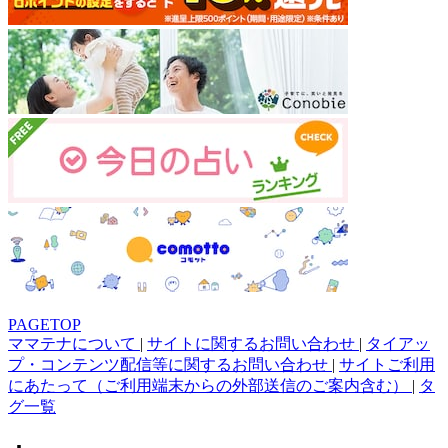
PAGETOP
ママテナについて
|
サイトに関するお問い合わせ
|
タイアッ
プ・コンテンツ配信等に関するお問い合わせ
|
サイトご利用
にあたって（ご利用端末からの外部送信のご案内含む）
|
タ
グ一覧