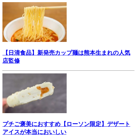
【日清食品】新発売カップ麺は熊本生まれの人気
店監修
プチご褒美におすすめ【ローソン限定】デザート
アイスが本当においしい