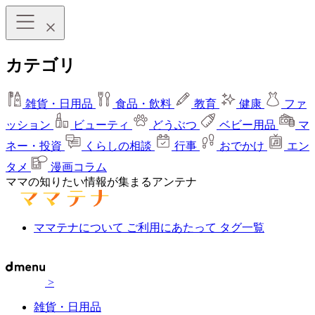
カテゴリ
雑貨・日用品
食品・飲料
教育
健康
ファ
ッション
ビューティ
どうぶつ
ベビー用品
マ
ネー・投資
くらしの相談
行事
おでかけ
エン
タメ
漫画コラム
ママの知りたい情報が集まるアンテナ
ママテナについて
ご利用にあたって
タグ一覧
>
雑貨・日用品