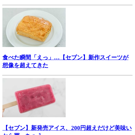
食べた瞬間「えっ」…【セブン】新作スイーツが
想像を超えてきた
【セブン】新発売アイス、200円超えだけど美味い