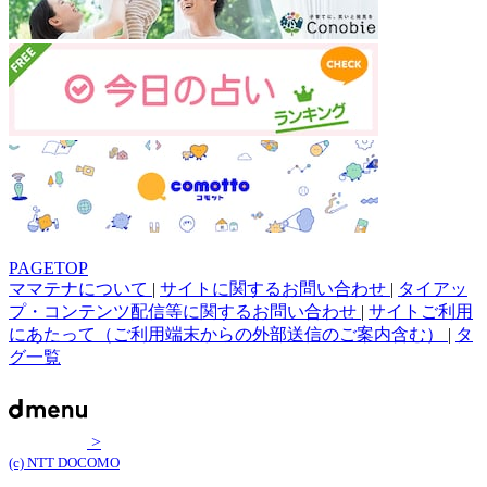
PAGETOP
ママテナについて
|
サイトに関するお問い合わせ
|
タイアッ
プ・コンテンツ配信等に関するお問い合わせ
|
サイトご利用
にあたって（ご利用端末からの外部送信のご案内含む）
|
タ
グ一覧
>
(c) NTT DOCOMO