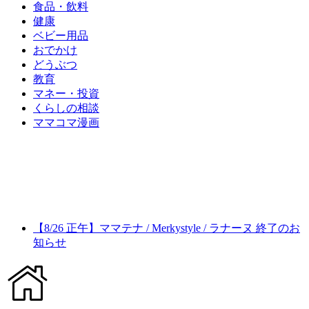
食品・飲料
健康
ベビー用品
おでかけ
どうぶつ
教育
マネー・投資
くらしの相談
ママコマ漫画
【8/26 正午】ママテナ / Merkystyle / ラナーヌ 終了のお
知らせ