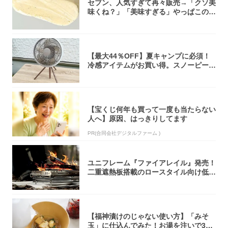
セブン、人気すぎて再々販売→「クソ美
味くね？」「美味すぎる」やっぱこのク
オリティ...
【最大44％OFF】夏キャンプに必須！
冷感アイテムがお買い得。スノーピー
ク・ロゴ...
【宝くじ何年も買って一度も当たらない
人へ】原因、はっきりしてます
PR(合同会社デジタルファーム )
ユニフレーム『ファイアレイル』発売！
二重遮熱板搭載のロースタイル向け低型
焚き火台
【福神漬けのじゃない使い方】「みそ
玉」に仕込んでみた！お湯を注いで30